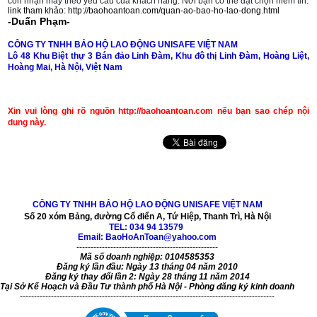
còn nhận may theo yêu cầu của khách hàng. Nơi bạn có thể đặt chọn niềm tin.
link tham khảo:
http://baohoantoan.com/quan-ao-bao-ho-lao-dong.html
-Duấn Phạm-
CÔNG TY TNHH
BẢO HỘ LAO ĐỘNG
UNISAFE VIỆT NAM
Lô 48 Khu Biệt thự 3 Bán đảo Linh Đàm, Khu đô thị Linh Đàm, Hoàng Liệt,
Hoàng Mai, Hà Nội, Việt Nam
Xin vui lòng ghi rõ nguồn http://baohoantoan.com nếu bạn sao chép nội
dung này.
CÔNG TY TNHH BẢO HỘ LAO ĐỘNG UNISAFE VIỆT NAM
Số 20 xóm Bảng, đường Cổ điển A, Tứ Hiệp, Thanh Trì, Hà Nội
TEL:
034 94 13579
Email: BaoHoAnToan@yahoo.com
--------------------------------------------------
Mã số doanh nghiệp: 0104585353
Đăng ký lần đầu: Ngày 13 tháng 04 năm 2010
Đăng ký thay đổi lần 2: Ngày 28 tháng 11 năm 2014
Tại Sở Kế Hoạch và Đầu Tư thành phố Hà Nội - Phòng đăng ký kinh doanh
------------------------------------------------------------------------------------------