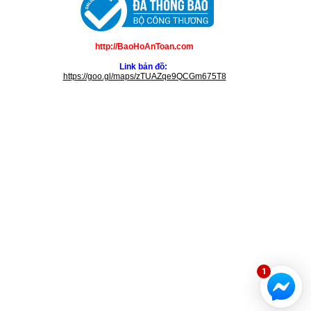
http://BaoHoAnToan.com
Link bản đồ:
https://goo.gl/maps/zTUAZqe9QCGm675T8
1