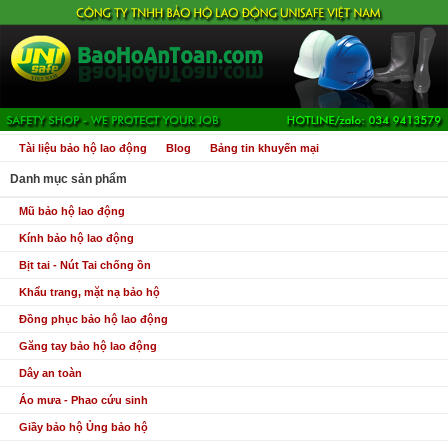
Tài liệu bảo hộ lao động
Blog
Bảng tin khuyến mại
Danh mục sản phẩm
Mũ bảo hộ lao động
Kính bảo hộ lao động
Bịt tai - Nút Tai chống ồn
Khẩu trang, mặt nạ bảo hộ
Đồng phục bảo hộ lao động
Găng tay bảo hộ lao động
Dây an toàn
Áo mưa - Phao cứu sinh
Giầy bảo hộ Ủng bảo hộ