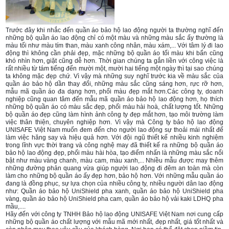
Trước đây khi nhắc đến quần áo bảo hộ lao động người ta thường nghĩ đến
những bộ quần áo lao động chỉ có một màu và những màu sắc ấy thường là
màu tối như màu tím than, màu xanh công nhân, màu xám,... Với tâm lý
đi lao
động thì không cần phải đẹp, mặc những bộ quần áo tối màu khi bẩn cũng
khó nhìn hơn, giặt cũng dễ hơn. Thời gian chúng ta gắn liền với công việc là
rất nhiều từ tám tiếng đến mười một, mười hai tiếng một ngày thì tại sao chúng
ta không mặc đẹp chứ. Vì vậy mà những suy nghĩ trước kia về màu sắc của
quần áo bảo hộ dần thay đổi, những màu sắc cũng sáng hơn, rực rỡ hơn,
mẫu mã quần áo đa dạng hơn, phối màu đẹp mắt hơn.Các công ty, doanh
nghiệp cũng quan tâm đến mẫu mã quần áo bảo hộ lao động hơn, họ thích
những bộ quần áo có màu sắc đẹp, phối màu hài hoà, chất lượng tốt. Những
bộ quần áo đẹp cũng làm hình ảnh công ty đẹp mắt hơn, tạo môi trường làm
việc thân thiện, chuyên nghiệp hơn. Vì vậy mà Công ty bảo hộ lao động
UNISAFE Việt Nam muốn đem đến cho người lao động sự thoải mái nhất để
làm việc hăng say và hiệu quả hơn. Với đội ngũ thiết kế nhiều kinh nghiệm
trong lĩnh vực thời trang và công nghệ may đã thiết kế ra những bộ quần áo
bảo hộ lao động đẹp, phối màu hài hòa, tạo điểm nhấn là những màu sắc nổi
bật như màu vàng chanh, màu cam, màu xanh,... Nhiều mẫu được may thêm
những đường phản quang vừa giúp người lao động đi đêm an toàn mà còn
làm cho những bộ quần áo ấy đẹp hơn, bảo hộ hơn. Với những mẫu quần áo
đang là đồng phục, sự lựa chọn của nhiều công ty, nhiều người dân lao động
như: Quần áo bảo hộ UniShield pha xanh, quần áo bảo hộ UniShield pha
vàng, quần áo bảo hộ UniShield pha cam, quần áo bảo hộ vải kaki LDHQ pha
mầu,....
Hãy đến với công ty TNHH
Bảo hộ lao động
UNISAFE Việt Nam nơi cung cấp
những bộ quần áo chất lượng với mẫu mã mới nhất, đẹp nhất, giá tốt nhất và