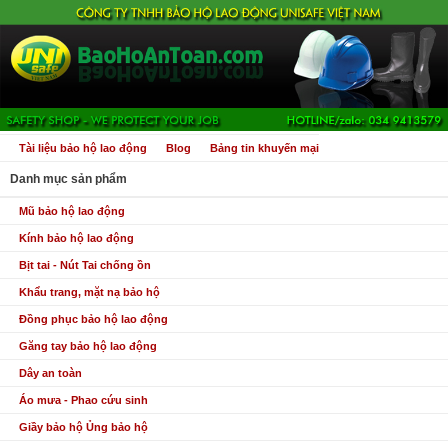
Tài liệu bảo hộ lao động
Blog
Bảng tin khuyến mại
Danh mục sản phẩm
Mũ bảo hộ lao động
Kính bảo hộ lao động
Bịt tai - Nút Tai chống ồn
Khẩu trang, mặt nạ bảo hộ
Đồng phục bảo hộ lao động
Găng tay bảo hộ lao động
Dây an toàn
Áo mưa - Phao cứu sinh
Giầy bảo hộ Ủng bảo hộ