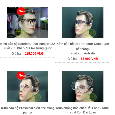
New
Kính bảo hộ Sperian A900 trong K022
Kính bảo hộ Úc Protector K006 (tạm
Xuất Xứ :
Pháp- SX tại Trung Quốc
hết hàng)
Xuất Xứ :
Autralia
Giá bán :
115.000 VNĐ
Giá bán :
85.000 VNĐ
New
Kính bảo hộ Proshield siêu nhẹ trong
Kính chống hóa chất Đài Loan - K001
Xuất Xứ :
Đài Loan
k005b