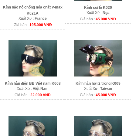
Kính bảo hộ chống hóa chất V-max
Kính soi lò K020
Xuất Xứ :
Nga
K021A
Xuất Xứ :
France
Giá bán :
45.000 VNĐ
Giá bán :
195.000 VNĐ
Kính hàn điện BB Việt nam K008
Kính hàn hơi 2 tròng K009
Xuất Xứ :
Việt Nam
Xuất Xứ :
Taiwan
Giá bán :
22.000 VNĐ
Giá bán :
45.000 VNĐ