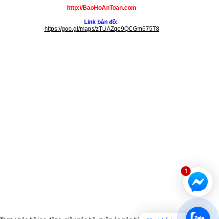
http://BaoHoAnToan.com
Link bản đồ:
https://goo.gl/maps/zTUAZqe9QCGm675T8
1