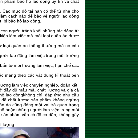
n phẩm bảo hộ lao động uy tín và chất
. Các mức độ tai nạn có thể từ nhẹ cho
 làm cách nào để bảo vệ người lao động
ết bị bảo hộ lao động.
 con người tránh khỏi những tác động từ
 kiện làm việc mà mỗi loại quần áo được
ư loại quần áo thông thường mà nó còn
ười lao động làm việc trong môi trường
 bẩn từ môi trường làm việc, hạn chế các
ặc mang theo các vật dụng kĩ thuật bên
rường làm việc chuyên nghiệp, đoàn kết.
với đầy đủ mẫu mã, chất lượng và giá cả
hộ lao động
không chỉ đáp ứng nhu cầu
n đề chất lượng sản phẩm không ngừng
n áo cũng đóng một vai trò quan trọng
hố hoặc những người làm việc trong môi
g sản phẩm vẫn có độ co dãn, không gây
t lượng.