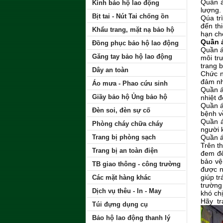
Quần á
Kính bảo hộ lao động
lượng.
Bịt tai - Nút Tai chống ồn
Qúa tr
đến th
Khẩu trang, mặt nạ bảo hộ
hạn chế
Quần á
Đồng phục bảo hộ lao động
Quần á
Găng tay bảo hộ lao động
môi tr
trang b
Dây an toàn
Chức n
đảm nh
Áo mưa - Phao cứu sinh
Quần á
Giầy bảo hộ Ủng bảo hộ
nhiệt đ
Quần áo
Đèn soi, đèn sự cố
bệnh v
Quần á
Phòng cháy chữa cháy
người k
Trang bị phòng sạch
Quần á
Trên t
Trang bị an toàn điện
đem đế
bảo vệ
TB giao thông - công trường
được n
giúp t
Các mặt hàng khác
trường
Dịch vụ thêu - In - May
khó ch
Hãy tr
Túi đựng dụng cụ
Bảo hộ lao động thanh lý