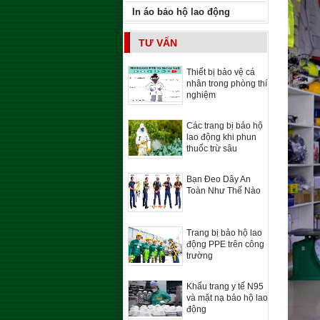
In áo bảo hộ lao động
TƯ VẤN
Thiết bị bảo vệ cá
nhân trong phòng thí
nghiệm
Các trang bị bảo hộ
lao động khi phun
thuốc trừ sâu
Bạn Đeo Dây An
Toàn Như Thế Nào
Trang bị bảo hộ lao
động PPE trên công
trường
Khẩu trang y tế N95
và mặt nạ bảo hộ lao
động