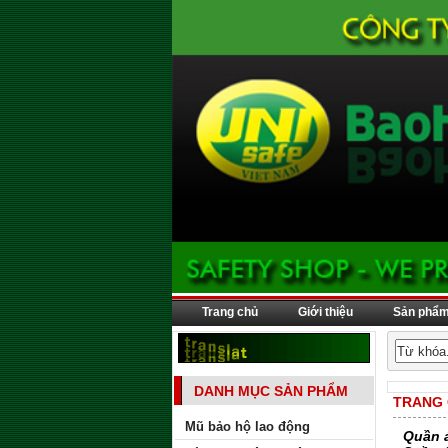
Trang chủ
Giới thiệu
Sản phẩ
DANH MỤC SẢN PHẨM
TRANG
Mũ bảo hộ lao động
Quần á