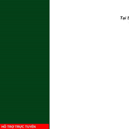
Tại 
HỖ TRỢ TRỰC TUYẾN