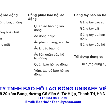
hộ lao động
Đồng phục bảo hộ lao
Găng tay bảo hộ la
động
ống bụi, chống
Găng tay cao su
Quần áo bảo hộ lao
Găng tay vải
động
ống hoá chất
Găng tay da hàn
Áo đồng phục
àn
nóng
Áo phản quang, áo gilê
he mặt
Găng tay bảo hộ
Áo khoác bảo hộ
Áo liền quần bảo hộ
Túi đựng dụng cụ
lao động
Túi đựng dụng c
Quần bảo hộ lao động
Yếm, tạp dề bảo hộ lao
động
TY TNHH BẢO HỘ LAO ĐỘNG UNISAFE VI
ố 20 xóm Bảng, đường Cổ điển A, Tứ Hiệp, Thanh Trì, Hà N
TEL:
034 94 13579
Email: BaoHoAnToan@yahoo.com
--------------------------------------------------