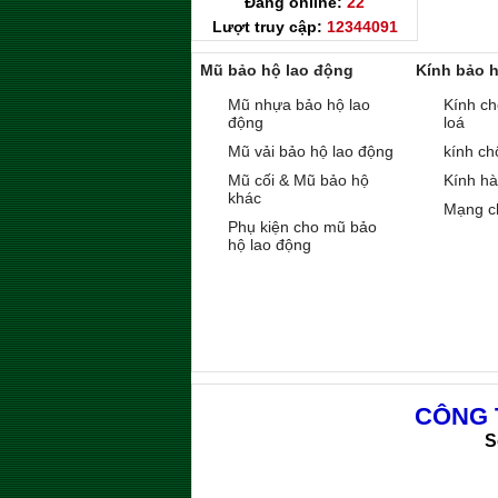
Đang online:
22
Lượt truy cập:
12344091
Mũ bảo hộ lao động
Kính bảo 
Mũ nhựa bảo hộ lao
Kính ch
động
loá
Mũ vải bảo hộ lao động
kính ch
Mũ cối & Mũ bảo hộ
Kính h
khác
Mạng c
Phụ kiện cho mũ bảo
hộ lao động
CÔNG 
S