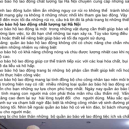
o bảo hộ lao động chất lượng tại Hà Nội chuyên cung cấp những sả
ình lao động luôn tiềm ẩn những nguy cơ rủi ro không thể tránh khỏi
iệt mạng gây ra không ít những nhức nhối khi tham gia lao động. Vậy
 đến mức tối đa những rủi ro, câu trả lời đó là phải trang bị những thi
o bảo hộ lao động chất lượng tại Hà Nội
o bảo hộ lao động là một trong những vật dụng cần thiết giúp bảo vệ
ường làm việc, từ đó hạn chế những tai nạn xảy ra. Tùy vào từng điều
ị hoặc thiết kế riêng biệt giúp bảo vệ tối đa người sử dụng.
ăng: quần áo bảo hộ lao động không chỉ có chức năng che chắn nh
iệm những nhiệm vụ riêng biệt
o bảo hộ có khả năng chống nóng và chịu được lượng nhiệt cao khi ng
ộ cao.
 bảo hộ lao động giúp cơ thể tránh tiếp xúc với các loại hóa chất, bụi
ề da liễu và hô hấp.
o bảo hộ lao động trang bị những bộ phận cần thiết giúp kết nối ho
hi thực hiện công việc
o bảo hộ lao động mang lại tính đồng bộ cho công nhân tạo nên môi t
hị trường hiện nay có rất nhiều những loại quần áo bảo hộ lao động 
n cho bạn những sự lựa chọn phù hợp nhất. Ngày nay quần áo
bảo 
 tính mạng con người mà còn phải thỏa mãn nhu cầu thẩm mỹ. Vấ
âng cao đem lại sự hài lòng tuyệt đối cho người dùng. Màu sắc quầ
ránh sự va chạm bất ngờ đặc biệt là những công nhân vệ sinh đường p
 bóng tối. Nhìn bề ngoài quần áo bảo hộ có vẻ kín đáo, bí bách nhưn
ịu cho người mặc.
ang bị cho bản thân những bộ quần áo bảo vệ lao động tiệc ích và chấ