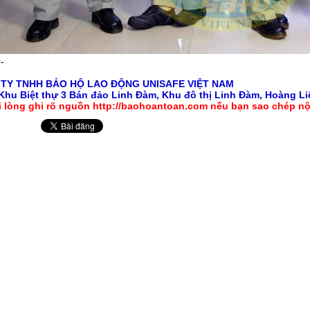
-
 TY TNHH
BẢO HỘ LAO ĐỘNG
UNISAFE VIỆT NAM
Khu Biệt thự 3 Bán đảo Linh Đàm, Khu đô thị Linh Đàm, Hoàng Liệ
i lòng ghi rõ nguồn http://baohoantoan.com nếu bạn sao chép nộ