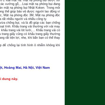
Có 2 loại mặt nạ: mặt nạ phòng bụi được sử
 các xưởng gỗ,...Loại mặt nạ phòng bụi đang
bán mặt nạ phòng bụi Nhật Koken. Trong môi
ông thể giúp bảo vệ được người lao động vì
0c, Mặt nạ phòng độc 3M, Mặt nạ phòng độc
 rất nhiều người và nhiều công ty.
ó vừa chống bụi, và là đồ giúp các bạn chống
hoạt tính. Khẩu trang vải thường với vải may
khẩu trang vải lót lưới,... Khẩu trang vải có
u trang giấy cũng có khẩu trang giấy thường
ng rất tiện lợi, nhẹ, khi bẩn bạn có thể thay
 để chống lại tình hình ô nhiễm không khí
t, Hoàng Mai, Hà Nội, Việt Nam
i dung này.