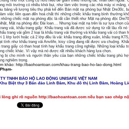
Chúng như một công cụ hữu hiệu để giảm thiểu những tác nhân bên ngoài. 
ong môi trường có nhiều khói bụi, như làm việc trong các nhà máy xi măng,
u bảng về lượng tiêu thụ phải kể đến Bán mặt nạ phòng bụi Nhật Dre30c, 
làm việc liên quan đến hoá chất thì những chiếc khẩu trang bình thường kh
những chiếc mặt nạ phòng độc là rất cần thiết như Mặt nạ phòng độc Dre7
hật, Mặt nạ phòng độc Đài loan.... Nhưng loại mặt nạ trên là sự lựa chọn của
trang vải, khẩu trang giấy: Khẩu trang vải đã được sử dụng từ rất lâu rồi n
hẩu trang vải gồm 2 loại là khẩu trang vải thường và khẩu trang vải có than 
i 1 lớp lưới hoặc cả 2 lớp đều là vải: khẩu trang đông xuân, khẩu trang KT5, 
ạt tính như khẩu trang vải Anvilife, kisy cũng đang rất được ưa chuộng. Khẩ
 trang giấy có than hoạt tính hay khẩu trang công nghiệp. Những loại khẩu tra
ng chiếc khác. Vì vậy mà nó được rất nhiều khách hàng lựa chọn.
ng bị cho mình và người thân yêu của bạn những chiếc khẩu trang phù hợp
ng nghiêm trọng.
ham khảo:
http://baohoantoan.com/khau-trang-bao-ho-lao-dong.html
 Phạm-
 TY TNHH
BẢO HỘ LAO ĐỘNG
UNISAFE VIỆT NAM
Khu Biệt thự 3 Bán đảo Linh Đàm, Khu đô thị Linh Đàm, Hoàng Liệ
i lòng ghi rõ nguồn http://baohoantoan.com nếu bạn sao chép nộ