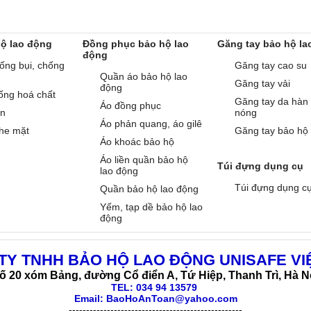
hộ lao động
Đồng phục bảo hộ lao
Găng tay bảo hộ la
động
ống bụi, chống
Găng tay cao su
Quần áo bảo hộ lao
Găng tay vải
động
ống hoá chất
Găng tay da hàn
Áo đồng phục
àn
nóng
Áo phản quang, áo gilê
he mặt
Găng tay bảo hộ
Áo khoác bảo hộ
Áo liền quần bảo hộ
Túi đựng dụng cụ
lao động
Túi đựng dụng c
Quần bảo hộ lao động
Yếm, tạp dề bảo hộ lao
động
TY TNHH BẢO HỘ LAO ĐỘNG UNISAFE VI
ố 20 xóm Bảng, đường Cổ điển A, Tứ Hiệp, Thanh Trì, Hà N
TEL:
034 94 13579
Email: BaoHoAnToan@yahoo.com
--------------------------------------------------