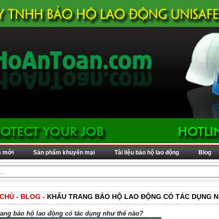
m mới
Sản phẩm khuyến mại
Tài liệu bảo hộ lao động
Blog
 CHỦ
-
BLOG
-
KHẨU TRANG BẢO HỘ LAO ĐỘNG CÓ TÁC DỤNG N
rang
bảo hộ lao động
có tác dụng như thế nào?