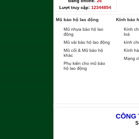
Đang online:
26
Lượt truy cập:
12344854
Mũ bảo hộ lao động
Kính bảo 
Mũ nhựa bảo hộ lao
Kính ch
động
loá
Mũ vải bảo hộ lao động
kính ch
Mũ cối & Mũ bảo hộ
Kính h
khác
Mạng c
Phụ kiện cho mũ bảo
hộ lao động
CÔNG 
S