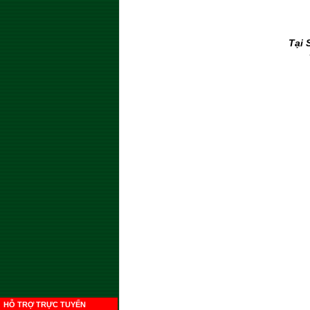
Tại 
HỖ TRỢ TRỰC TUYẾN