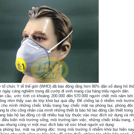
 tổ chức Y tế thế giới (WHO) đã báo động rằng hơn 90% dân số đang hít t
 ngày càng nghiêm trọng đã cướp đi sinh mạng của hàng triệu người dân.
àn cầu, ước tính có khoảng 200.000 đến 570.000 người chết môi năm bởi
ng nhìn thấy sao do lớp khói bụi quá dầy. Để chống lại ô nhiễm môi trườn
ị cho mình những chiếc khẩu trang hay chiếc mặt nạ phòng bụi, phòng độc
ang bị cho công nhân của mình những thiết bị bảo hộ lao động cần thiết trong
rang
bảo hộ lao động
có rất nhiều loại tùy thuộc vào mục đích sử dụng và n
 điều kiện môi trường sống, môi trường làm việc, những chiếc khẩu trang, 
au nhưng cùng vì một mục đích bảo vệ sức khoẻ người sử dụng:
ạ phòng bụi, mặt nạ phòng độc: trong môi trường ô nhiễm khói bụi hiện n