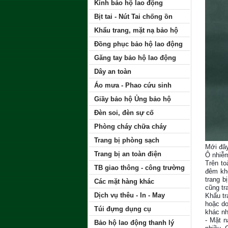
Kính bảo hộ lao động
Bịt tai - Nút Tai chống ồn
Khẩu trang, mặt nạ bảo hộ
Đồng phục bảo hộ lao động
Găng tay bảo hộ lao động
Dây an toàn
Áo mưa - Phao cứu sinh
Giầy bảo hộ Ủng bảo hộ
Đèn soi, đèn sự cố
Phòng cháy chữa cháy
Trang bị phòng sạch
Mới đây
Trang bị an toàn điện
Ô nhiễm
Trên t
o
TB giao thông - công trường
đêm khô
trang b
Các mặt hàng khác
cũng tr
Dịch vụ thêu - In - May
Khẩu t
hoặc do
Túi đựng dụng cụ
khác nh
- Mặt n
Bảo hộ lao động thanh lý