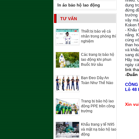
nhiều. 
dụng tr
In áo bảo hộ lao động
đứng đầ
trường 
TƯ VẤN
vậy mà 
Koken N
- Khẩu 
Thiết bị bảo vệ cá
nắng. K
nhân trong phòng thí
cùng vớ
nghiệm
than ho
và khẩu
sang dù
Các trang bị bảo hộ
Hãy tra
lao động khi phun
ngày cà
thuốc trừ sâu
link t
-Duấn
Bạn Đeo Dây An
Toàn Như Thế Nào
CÔNG
Lô 48 
Trang bị bảo hộ lao
Xin vu
động PPE trên công
trường
Khẩu trang y tế N95
và mặt nạ bảo hộ lao
động