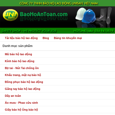
Tài liệu bảo hộ lao động
Blog
Bảng tin khuyến mại
Danh mục sản phẩm
Mũ bảo hộ lao động
Kính bảo hộ lao động
Bịt tai - Nút Tai chống ồn
Khẩu trang, mặt nạ bảo hộ
Đồng phục bảo hộ lao động
Găng tay bảo hộ lao động
Dây an toàn
Áo mưa - Phao cứu sinh
Giầy bảo hộ Ủng bảo hộ