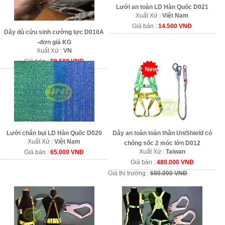
Lưới an toàn LD Hàn Quốc D021
Xuất Xứ :
Việt Nam
Giá bán :
14.500 VNĐ
Dây dù cứu sinh cường lực D010A
-đơn giá KG
Xuất Xứ :
VN
Giá bán :
80.500 VNĐ
New
Lưới chắn bụi LD Hàn Quốc D020
Dây an toàn toàn thân UniShield có
Xuất Xứ :
Việt Nam
chống sốc 2 móc lớn D012
Xuất Xứ :
Taiwan
Giá bán :
65.000 VNĐ
Giá bán :
480.000 VNĐ
Giá thị trường :
680.000 VNĐ