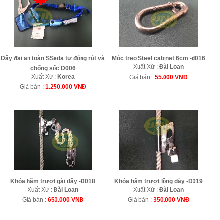
Dây đai an toàn SSeda tự động rút và
Móc treo Steel cabinet 6cm -d016
Xuất Xứ :
Đài Loan
chống sốc D006
Xuất Xứ :
Korea
Giá bán :
55.000 VNĐ
Giá bán :
1.250.000 VNĐ
Khóa hãm trượt gài dây -D018
Khóa hãm trượt lồng dây -D019
Xuất Xứ :
Đài Loan
Xuất Xứ :
Đài Loan
Giá bán :
650.000 VNĐ
Giá bán :
350.000 VNĐ