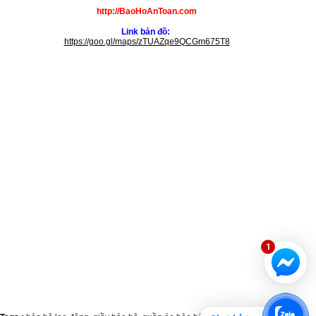
http://BaoHoAnToan.com
Link bản đồ:
https://goo.gl/maps/zTUAZqe9QCGm675T8
1