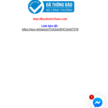
http://BaoHoAnToan.com
Link bản đồ:
https://goo.gl/maps/zTUAZqe9QCGm675T8
1