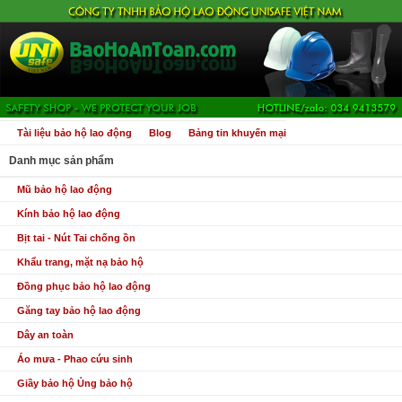
Tài liệu bảo hộ lao động
Blog
Bảng tin khuyến mại
Danh mục sản phẩm
Mũ bảo hộ lao động
Kính bảo hộ lao động
Bịt tai - Nút Tai chống ồn
Khẩu trang, mặt nạ bảo hộ
Đồng phục bảo hộ lao động
Găng tay bảo hộ lao động
Dây an toàn
Áo mưa - Phao cứu sinh
Giầy bảo hộ Ủng bảo hộ