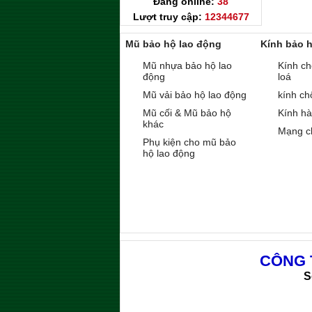
Đang online:
38
Lượt truy cập:
12344677
Mũ bảo hộ lao động
Kính bảo 
Mũ nhựa bảo hộ lao
Kính ch
động
loá
Mũ vải bảo hộ lao động
kính ch
Mũ cối & Mũ bảo hộ
Kính h
khác
Mạng c
Phụ kiện cho mũ bảo
hộ lao động
CÔNG 
S