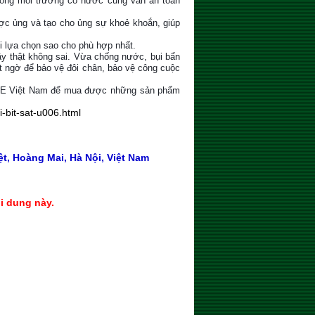
trong môi trường có nước cũng vẫn an toàn
ược ủng và tạo cho ủng sự khoẻ khoắn, giúp
i lựa chọn sao cho phù hợp nhất.
vậy thật không sai. Vừa chống nước, bụi bẩn
t ngờ để bảo vệ đôi chân, bảo vệ công cuộc
 Việt Nam để mua được những sản phẩm
bit-sat-u006.html
t, Hoàng Mai, Hà Nội, Việt Nam
i dung này.