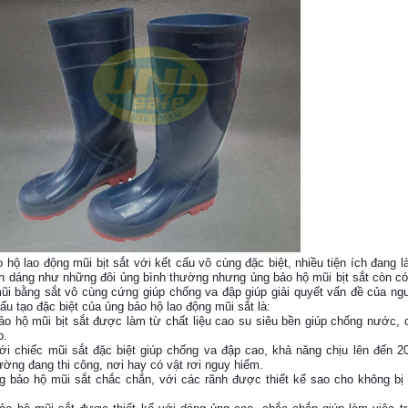
 hộ lao động mũi bịt sắt với kết cấu vô cùng đặc biệt, nhiều tiện ích đang 
nh dáng như những đôi ủng bình thường nhưng ủng bảo hộ m
ũi bịt sắt còn c
ũi bằng sắt vô cùng cứng giúp chống va đập giúp giải quyết vấn đề của ngư
ấu tạo đặc biệt của ủng bảo hộ lao động mũi sắt là:
ảo hộ mũi bịt sắt được làm từ chất liệu cao su siêu bền giúp chống nước, 
p.
ới chiếc mũi sắt đặc biệt giúp chống va đập cao, khả năng chịu lên đến 
ường đang thi công, nơi hay có vật rơi nguy hiểm.
g bảo hộ mũi sắt chắc chắn, với các rãnh được thiết kế sao cho không bị t