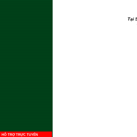
Tại 
HỖ TRỢ TRỰC TUYẾN