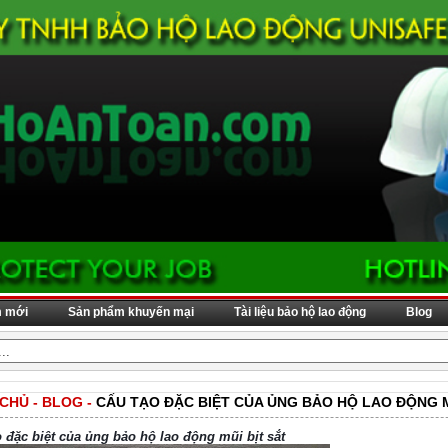
m mới
Sản phẩm khuyến mại
Tài liệu bảo hộ lao động
Blog
 CHỦ
-
BLOG
-
CẤU TẠO ĐẶC BIỆT CỦA ỦNG BẢO HỘ LAO ĐỘNG M
o đặc biệt của ủng
bảo hộ lao động
mũi bịt sắt