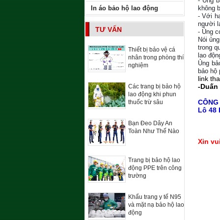
- Ủng b
không b
In áo bảo hộ lao động
- Với h
người l
TƯ VẤN
- Ủng c
Nói ủng
trong q
Thiết bị bảo vệ cá
lao độn
nhân trong phòng thí
Ủng bả
nghiệm
bảo hộ 
link t
-Duấn
Các trang bị bảo hộ
lao động khi phun
CÔNG
thuốc trừ sâu
Lô 48 
Bạn Đeo Dây An
Toàn Như Thế Nào
Xin vu
Trang bị bảo hộ lao
động PPE trên công
trường
Khẩu trang y tế N95
và mặt nạ bảo hộ lao
động