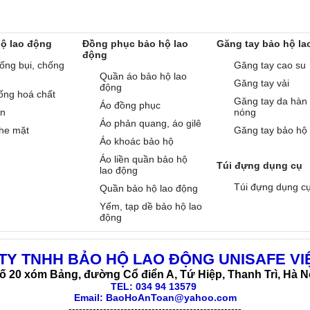
hộ lao động
Đồng phục bảo hộ lao
Găng tay bảo hộ la
động
ống bụi, chống
Găng tay cao su
Quần áo bảo hộ lao
Găng tay vải
động
ống hoá chất
Găng tay da hàn
Áo đồng phục
àn
nóng
Áo phản quang, áo gilê
he mặt
Găng tay bảo hộ
Áo khoác bảo hộ
Áo liền quần bảo hộ
Túi đựng dụng cụ
lao động
Túi đựng dụng c
Quần bảo hộ lao động
Yếm, tạp dề bảo hộ lao
động
TY TNHH BẢO HỘ LAO ĐỘNG UNISAFE VI
ố 20 xóm Bảng, đường Cổ điển A, Tứ Hiệp, Thanh Trì, Hà N
TEL:
034 94 13579
Email: BaoHoAnToan@yahoo.com
--------------------------------------------------