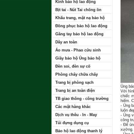
Kính bảo hộ lao động
Bịt tai - Nút Tai chống ồn
Khẩu trang, mặt nạ bảo hộ
Đồng phục bảo hộ lao động
Găng tay bảo hộ lao động
Dây an toàn
Áo mưa - Phao cứu sinh
Giầy bảo hộ Ủng bảo hộ
Đèn soi, đèn sự cố
Phòng cháy chữa cháy
Trang bị phòng sạch
Ủng bảo
Trang bị an toàn điện
Với hì
chiếc m
TB giao thông - công trường
hiểm. C
- Ủng b
Các mặt hàng khác
luôn đẹ
Dịch vụ thêu - In - May
- Ủng v
công tr
Túi đựng dụng cụ
- Đế ủn
xưởng.
Bảo hộ lao động thanh lý