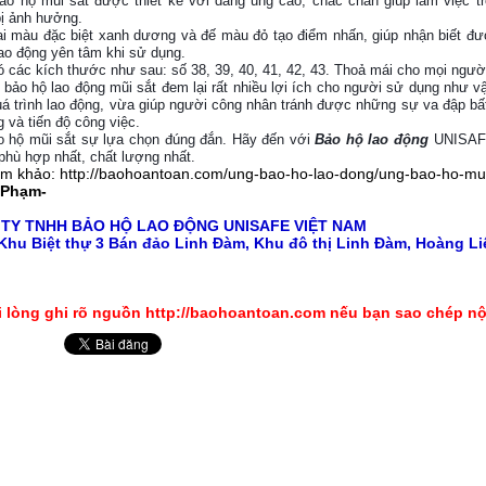
ảo hộ mũi sắt được thiết kế với dáng ủng cao, chắc chắn giúp làm việc 
ị ảnh hưởng.
ai màu đặc biệt xanh dương và đế màu đỏ tạo điểm nhấn, giúp nhận biết đ
ao động yên tâm khi sử dụng.
ó các kích thước như sau: số 38, 39, 40, 41, 42, 43. Thoả mái cho mọi ngườ
 bảo hộ lao động mũi sắt đem lại rất nhiều lợi ích cho người sử dụng như 
uá trình lao động, vừa giúp người công nhân tránh được những sự va đập bấ
g và tiến độ công việc.
o hộ mũi sắt sự lựa chọn đúng đắn. Hãy đến với
Bảo hộ lao động
UNISAFE
phù hợp nhất, chất lượng nhất.
ham khảo:
http://baohoantoan.com/ung-bao-ho-lao-dong/ung-bao-ho-mui-
 Phạm-
 TY TNHH
BẢO HỘ LAO ĐỘNG
UNISAFE VIỆT NAM
Khu Biệt thự 3 Bán đảo Linh Đàm, Khu đô thị Linh Đàm, Hoàng Liệ
i lòng ghi rõ nguồn http://baohoantoan.com nếu bạn sao chép nộ