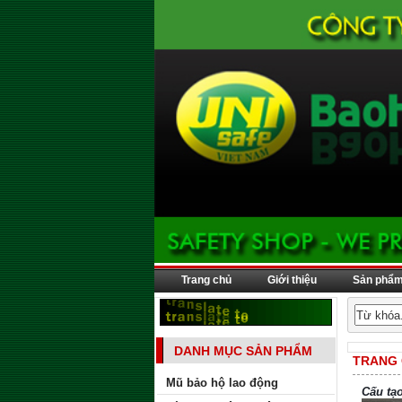
Trang chủ
Giới thiệu
Sản phẩ
DANH MỤC SẢN PHẨM
TRANG
Mũ bảo hộ lao động
Cấu tạ