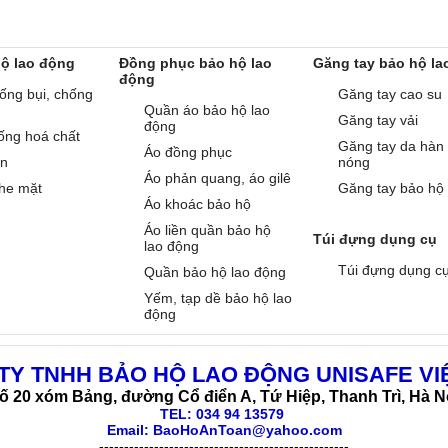
hộ lao động
Đồng phục bảo hộ lao
Găng tay bảo hộ la
động
ống bụi, chống
Găng tay cao su
Quần áo bảo hộ lao
Găng tay vải
động
ống hoá chất
Găng tay da hàn
Áo đồng phục
àn
nóng
Áo phản quang, áo gilê
he mặt
Găng tay bảo hộ
Áo khoác bảo hộ
Áo liền quần bảo hộ
Túi đựng dụng cụ
lao động
Túi đựng dụng c
Quần bảo hộ lao động
Yếm, tạp dề bảo hộ lao
động
TY TNHH BẢO HỘ LAO ĐỘNG UNISAFE VI
ố 20 xóm Bảng, đường Cổ điển A, Tứ Hiệp, Thanh Trì, Hà N
TEL:
034 94 13579
Email: BaoHoAnToan@yahoo.com
--------------------------------------------------