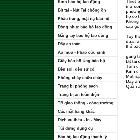
Thiết 
Kính bảo hộ lao động
mũ cứn
Bịt tai - Nút Tai chống ồn
phương
hộ có 
Khẩu trang, mặt nạ bảo hộ
Không 
cao gó
Đồng phục bảo hộ lao động
Găng tay bảo hộ lao động
Tùy th
đưa ra
Dây an toàn
thể ba
Áo mưa - Phao cứu sinh
găng t
Giầy bảo hộ Ủng bảo hộ
Bịt tai
Tấm ch
Đèn soi, đèn sự cố
Kính c
Mặt nạ
Phòng cháy chữa cháy
Dây an
Trang bị phòng sạch
Quần á
Trang bị an toàn điện
TB giao thông - công trường
Các mặt hàng khác
Dịch vụ thêu - In - May
Túi đựng dụng cụ
Bảo hộ lao động thanh lý