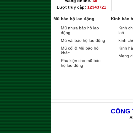
Đang online:
39
Lượt truy cập:
12343721
Mũ bảo hộ lao động
Kính bảo 
Mũ nhựa bảo hộ lao
Kính ch
động
loá
Mũ vải bảo hộ lao động
kính ch
Mũ cối & Mũ bảo hộ
Kính h
khác
Mạng c
Phụ kiện cho mũ bảo
hộ lao động
CÔNG 
S