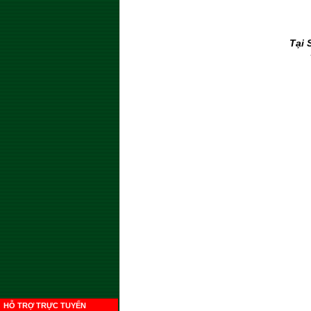
Tại 
HỖ TRỢ TRỰC TUYẾN