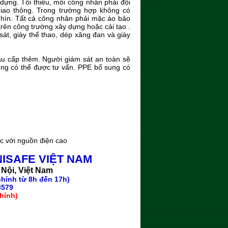
dựng. Tối thiểu, mỗi công nhân phải đội
iao thông. Trong trường hợp không có
nhìn. Tất cả công nhân phải mặc áo bảo
trên công trường xây dựng hoặc cải tạo .
t, giày thể thao, dép xăng đan và giày
u cấp thêm. Người giám sát an toàn sẽ
ũng có thể được tư vấn. PPE bổ sung có
c với nguồn điện cao
ISAFE VIỆT NAM
 Nội, Việt Nam
chính từ 8h đến 17h)
3579
hính)