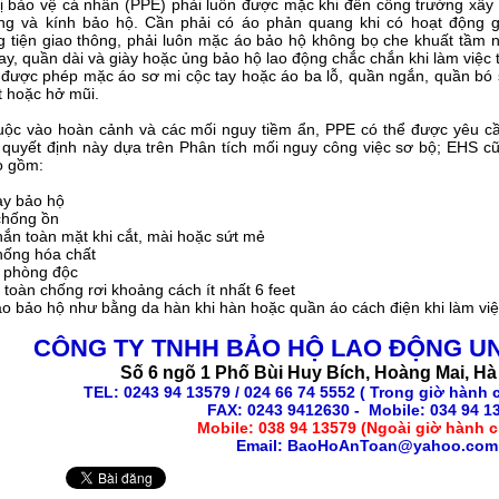
bị bảo vệ cá nhân (PPE) phải luôn được mặc khi đến công trường xây 
g và kính bảo hộ. Cần phải có áo phản quang khi có hoạt động g
 tiện giao thông, phải luôn mặc áo bảo hộ không bọ che khuất tầm 
tay, quần dài và giày hoặc ủng bảo hộ lao động chắc chắn khi làm việc 
được phép mặc áo sơ mi cộc tay hoặc áo ba lỗ, quần ngắn, quần bó sá
t hoặc hở mũi.
uộc vào hoàn cảnh và các mối nguy tiềm ẩn, PPE có thể được yêu cầ
 quyết định này dựa trên Phân tích mối nguy công việc sơ bộ; EHS c
o gồm:
ay bảo hộ
 chống ồn
ắn toàn mặt khi cắt, mài hoặc sứt mẻ
hống hóa chất
 phòng độc
 toàn chống rơi khoảng cách ít nhất 6 feet
o bảo hộ như bằng da hàn khi hàn hoặc quần áo cách điện khi làm việ
CÔNG TY TNHH
BẢO HỘ LAO ĐỘNG
UN
Số 6 ngõ 1 Phố Bùi Huy Bích, Hoàng Mai, Hà
TEL: 0243 94 13579 / 024 66 74 5552 ( Trong giờ hành 
FAX: 0243 9412630 - Mobile: 034 94 1
Mobile: 038 94 13579 (Ngoài giờ hành c
Email: BaoHoAnToan@yahoo.com