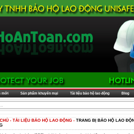
m mới
Sản phẩm khuyến mại
Tài liệu bảo hộ lao động
Blog
 CHỦ
-
TÀI LIỆU BẢO HỘ LAO ĐỘNG
-
TRANG BỊ BẢO HỘ LAO ĐỘ
G