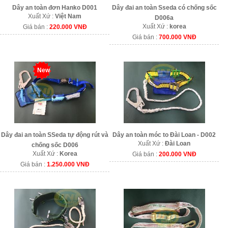
Dây an toàn đơn Hanko D001
Dây đai an toàn Sseda có chống sốc
Xuất Xứ :
Việt Nam
D006a
Xuất Xứ :
korea
Giá bán :
220.000 VNĐ
Giá bán :
700.000 VNĐ
New
Dây đai an toàn SSeda tự động rút và
Dây an toàn móc to Đài Loan - D002
Xuất Xứ :
Đài Loan
chống sốc D006
Xuất Xứ :
Korea
Giá bán :
200.000 VNĐ
Giá bán :
1.250.000 VNĐ