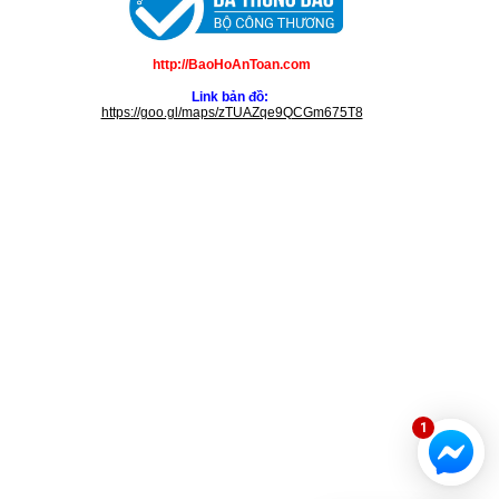
http://BaoHoAnToan.com
Link bản đồ:
https://goo.gl/maps/zTUAZqe9QCGm675T8
1