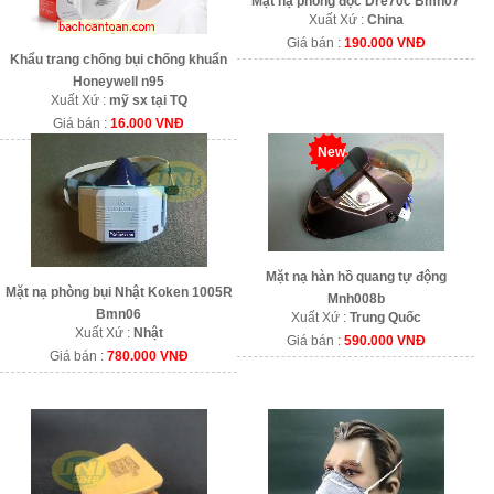
Mặt nạ phòng độc Dre70c Bmn07
Xuất Xứ :
China
Giá bán :
190.000 VNĐ
Khẩu trang chống bụi chống khuẩn
Honeywell n95
Xuất Xứ :
mỹ sx tại TQ
Giá bán :
16.000 VNĐ
New
Mặt nạ hàn hồ quang tự động
Mặt nạ phòng bụi Nhật Koken 1005R
Mnh008b
Bmn06
Xuất Xứ :
Trung Quốc
Xuất Xứ :
Nhật
Giá bán :
590.000 VNĐ
Giá bán :
780.000 VNĐ