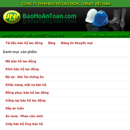
Tài liệu bảo hộ lao động
Blog
Bảng tin khuyến mại
Danh mục sản phẩm
Mũ bảo hộ lao động
Kính bảo hộ lao động
Bịt tai - Nút Tai chống ồn
Khẩu trang, mặt nạ bảo hộ
Đồng phục bảo hộ lao động
Găng tay bảo hộ lao động
Dây an toàn
Áo mưa - Phao cứu sinh
Giầy bảo hộ Ủng bảo hộ