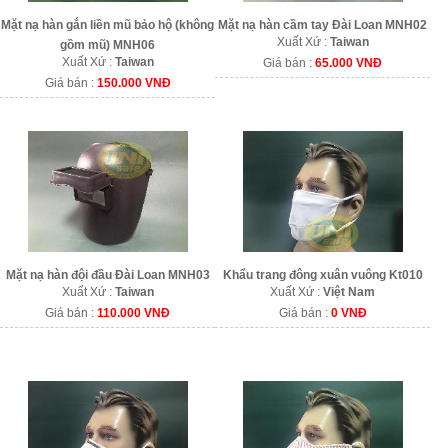
Mặt nạ hàn gắn liền mũ bảo hộ (không
Mặt nạ hàn cầm tay Đài Loan MNH02
Xuất Xứ :
Taiwan
gồm mũ) MNH06
Xuất Xứ :
Taiwan
Giá bán :
65.000 VNĐ
Giá bán :
150.000 VNĐ
Mặt nạ hàn đội đầu Đài Loan MNH03
Khẩu trang đông xuân vuông Kt010
Xuất Xứ :
Taiwan
Xuất Xứ :
Việt Nam
Giá bán :
110.000 VNĐ
Giá bán :
0 VNĐ