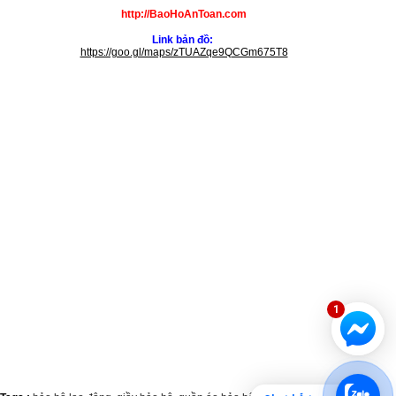
http://BaoHoAnToan.com
Link bản đồ:
https://goo.gl/maps/zTUAZqe9QCGm675T8
1