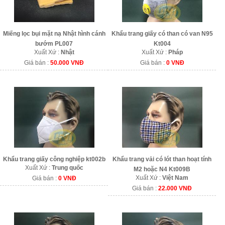
Miếng lọc bụi mặt nạ Nhật hình cánh
Khẩu trang giấy có than có van N95
bướm PL007
Kt004
Xuất Xứ :
Nhật
Xuất Xứ :
Pháp
Giá bán :
50.000 VNĐ
Giá bán :
0 VNĐ
Khẩu trang giấy công nghiệp kt002b
Khẩu trang vải có lót than hoạt tính
Xuất Xứ :
Trung quốc
M2 hoặc N4 Kt009B
Xuất Xứ :
Việt Nam
Giá bán :
0 VNĐ
Giá bán :
22.000 VNĐ