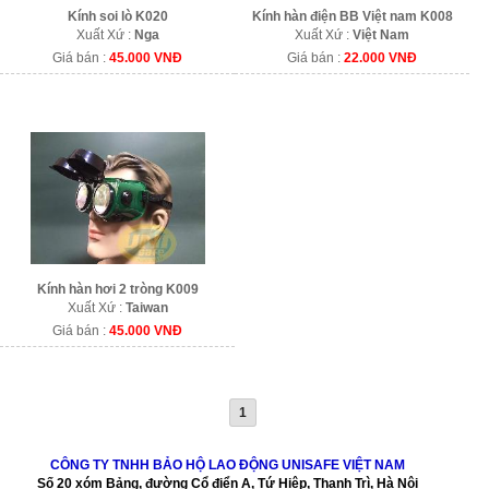
Kính soi lò K020
Kính hàn điện BB Việt nam K008
Xuất Xứ :
Nga
Xuất Xứ :
Việt Nam
Giá bán :
45.000 VNĐ
Giá bán :
22.000 VNĐ
Kính hàn hơi 2 tròng K009
Xuất Xứ :
Taiwan
Giá bán :
45.000 VNĐ
1
CÔNG TY TNHH BẢO HỘ LAO ĐỘNG UNISAFE VIỆT NAM
Số 20 xóm Bảng, đường Cổ điển A, Tứ Hiệp, Thanh Trì, Hà Nội