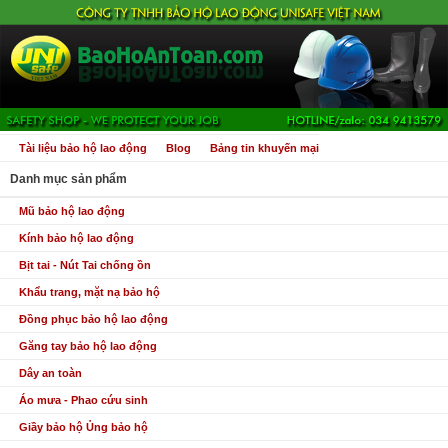
Tài liệu bảo hộ lao động
Blog
Bảng tin khuyến mại
Danh mục sản phẩm
Mũ bảo hộ lao động
Kính bảo hộ lao động
Bịt tai - Nút Tai chống ồn
Khẩu trang, mặt nạ bảo hộ
Đồng phục bảo hộ lao động
Găng tay bảo hộ lao động
Dây an toàn
Áo mưa - Phao cứu sinh
Giầy bảo hộ Ủng bảo hộ