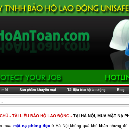
m mới
Sản phẩm khuyến mại
Tài liệu bảo hộ lao động
Blog
 CHỦ
-
TÀI LIỆU BẢO HỘ LAO ĐỘNG
-
TẠI HÀ NỘI, MUA MẶT NẠ 
tìm mua
mặt nạ phòng độc
ở Hà Nội không quá khó khăn nhưng để 