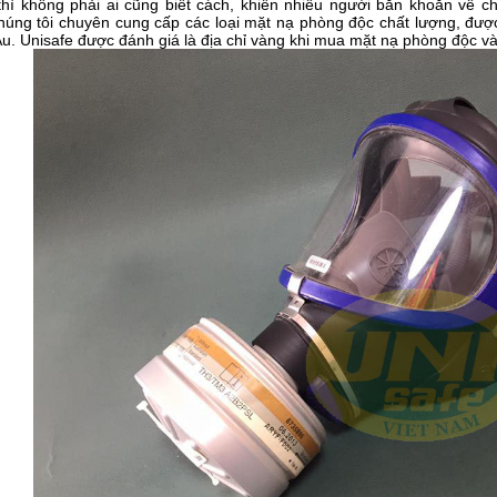
thì không phải ai cũng biết cách, khiến nhiều người băn khoăn về ch
úng tôi chuyên cung cấp các loại mặt nạ phòng độc chất lượng, được
u. Unisafe được đánh giá là địa chỉ vàng khi mua mặt nạ phòng độc và