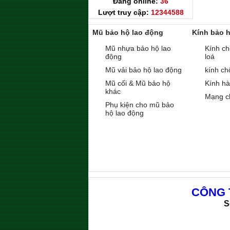
Đang online:
36
Lượt truy cập:
12344588
Mũ bảo hộ lao động
Kính bảo 
Mũ nhựa bảo hộ lao
Kính ch
động
loá
Mũ vải bảo hộ lao động
kính ch
Mũ cối & Mũ bảo hộ
Kính h
khác
Mạng c
Phụ kiện cho mũ bảo
hộ lao động
CÔNG 
S