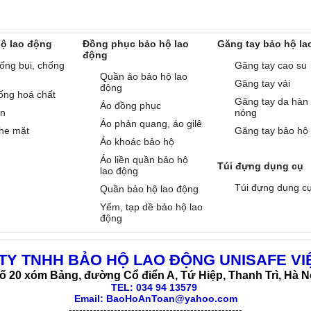
hộ lao động
Đồng phục bảo hộ lao
Găng tay bảo hộ la
động
ống bụi, chống
Găng tay cao su
Quần áo bảo hộ lao
Găng tay vải
động
ống hoá chất
Găng tay da hàn
Áo đồng phục
àn
nóng
Áo phản quang, áo gilê
he mặt
Găng tay bảo hộ
Áo khoác bảo hộ
Áo liền quần bảo hộ
Túi đựng dụng cụ
lao động
Túi đựng dụng c
Quần bảo hộ lao động
Yếm, tạp dề bảo hộ lao
động
TY TNHH BẢO HỘ LAO ĐỘNG UNISAFE VI
ố 20 xóm Bảng, đường Cổ điển A, Tứ Hiệp, Thanh Trì, Hà N
TEL:
034 94 13579
Email: BaoHoAnToan@yahoo.com
--------------------------------------------------