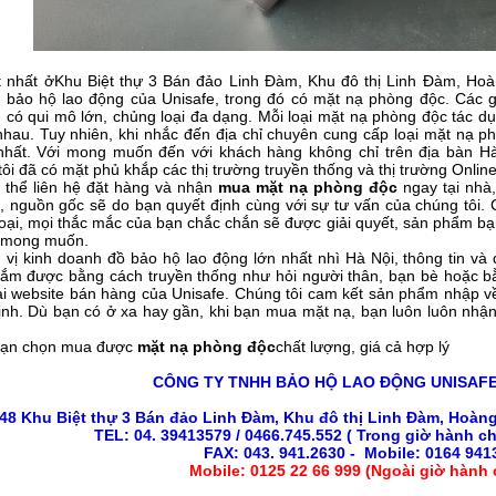
t nhất ởKhu Biệt thự 3 Bán đảo Linh Đàm, Khu đô thị Linh Đàm, Hoà
 bảo hộ lao động của Unisafe, trong đó có mặt nạ phòng độc. Các 
 có qui mô lớn, chủng loại đa dạng. Mỗi loại mặt nạ phòng độc tác d
nhau. Tuy nhiên, khi nhắc đến địa chỉ chuyên cung cấp loại mặt nạ p
nhất. Với mong muốn đến với khách hàng không chỉ trên địa bàn H
ôi đã có mặt phủ khắp các thị trường truyền thống và thị trường Online
 thể liên hệ đặt hàng và nhận
mua mặt nạ phòng độc
ngay tại nhà,
, nguồn gốc sẽ do bạn quyết định cùng với sự tư vấn của chúng tôi. 
hoại, mọi thắc mắc của bạn chắc chắn sẽ được giải quyết, sản phẩm bạ
n mong muốn.
 vị kinh doanh đồ bảo hộ lao động lớn nhất nhì Hà Nội, thông tin và
ắm được bằng cách truyền thống như hỏi người thân, bạn bè hoặc bằ
ại website bán hàng của Unisafe. Chúng tôi cam kết sản phẩm nhập về
ịnh. Dù bạn có ở xa hay gần, khi bạn mua mặt nạ, bạn luôn luôn nhận
bạn chọn mua được
mặt nạ phòng độc
chất lượng, giá cả hợp lý
CÔNG TY TNHH
BẢO HỘ LAO ĐỘNG
UNISAFE
48 Khu Biệt thự 3 Bán đảo Linh Đàm, Khu đô thị Linh Đàm, Hoàng 
TEL: 04. 39413579 / 0466.745.552 ( Trong giờ hành c
FAX: 043. 941.2630 - Mobile: 0164 941
Mobile: 0125 22 66 999 (Ngoài giờ hành 