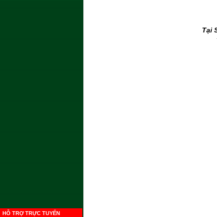
Tại 
HỖ TRỢ TRỰC TUYẾN