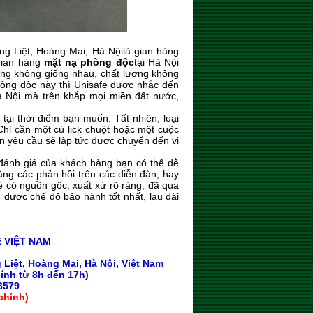
ng Liệt, Hoàng Mai, Hà Nộilà gian hàng
gian hàng
mặt nạ phòng độc
tại Hà Nội
ụng không giống nhau, chất lượng không
hòng độc này thì Unisafe được nhắc đến
à Nội mà trên khắp mọi miền đất nước,
.
 tại thời điểm bạn muốn. Tất nhiên, loại
Chỉ cần một cú lick chuột hoặc một cuộc
n yêu cầu sẽ lập tức được chuyển đến vị
 đánh giá của khách hàng bạn có thể dễ
ng các phản hồi trên các diễn đàn, hay
 có nguồn gốc, xuất xứ rõ ràng, đã qua
 được chế độ bảo hành tốt nhất, lau dài
 VIỆT NAM
Liệt, Hoàng Mai, Hà Nội, Việt Nam
hính từ 8h đến 17h)
3579
chính)