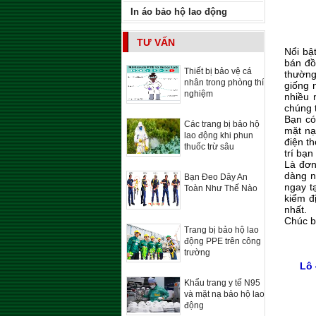
In áo bảo hộ lao động
TƯ VẤN
Nổi bậ
bán đồ
Thiết bị bảo vệ cá
thường
nhân trong phòng thí
giống 
nghiệm
nhiều 
chúng t
Bạn có
Các trang bị bảo hộ
mặt nạ
lao động khi phun
điện t
thuốc trừ sâu
trí bạ
Là đơn
dàng n
Bạn Đeo Dây An
ngay t
Toàn Như Thế Nào
kiểm đ
nhất.
Chúc 
Trang bị bảo hộ lao
động PPE trên công
trường
Lô 
Khẩu trang y tế N95
và mặt nạ bảo hộ lao
động