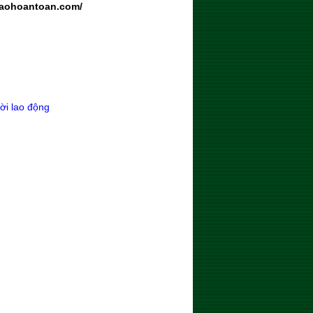
baohoantoan.com/
ời lao động