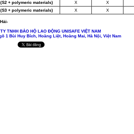
(S2 + polymeric materials)
X
X
(S3 + polymeric materials)
X
X
Hải-
 TY TNHH
BẢO HỘ LAO ĐỘNG
UNISAFE VIỆT NAM
gõ 1 Bùi Huy Bích, Hoàng Liệt, Hoàng Mai, Hà Nội, Việt Nam