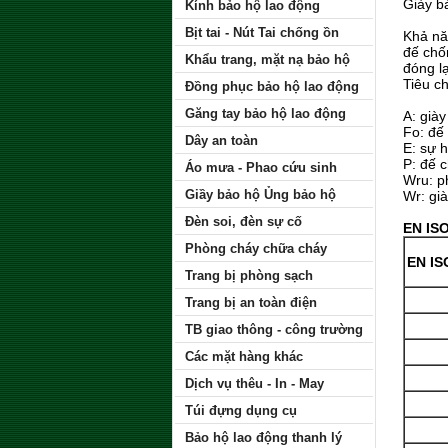
Giày 
b
Kính bảo hộ lao động
Bịt tai - Nút Tai chống ồn
Khả nă
đế chố
Khẩu trang, mặt nạ bảo hộ
đóng lạ
Tiêu c
Đồng phục bảo hộ lao động
Găng tay bảo hộ lao động
A: giày
Fo: đế
Dây an toàn
E: sự 
P: đế 
Áo mưa - Phao cứu sinh
Wru: p
Giầy bảo hộ Ủng bảo hộ
Wr: gi
Đèn soi, đèn sự cố
EN ISO
Phòng cháy chữa cháy
EN I
Trang bị phòng sạch
Trang bị an toàn điện
TB giao thông - công trường
Các mặt hàng khác
Dịch vụ thêu - In - May
Túi đựng dụng cụ
Bảo hộ lao động thanh lý