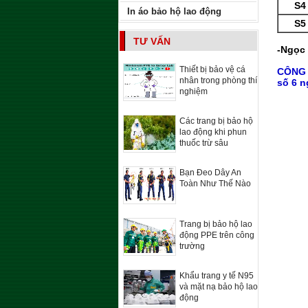
S4 
In áo bảo hộ lao động
S5 
TƯ VẤN
-Ngọc 
Thiết bị bảo vệ cá
CÔNG
nhân trong phòng thí
số 6 n
nghiệm
Các trang bị bảo hộ
lao động khi phun
thuốc trừ sâu
Bạn Đeo Dây An
Toàn Như Thế Nào
Trang bị bảo hộ lao
động PPE trên công
trường
Khẩu trang y tế N95
và mặt nạ bảo hộ lao
động