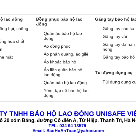
hộ lao động
Đồng phục bảo hộ lao
Găng tay bảo hộ la
động
ống bụi, chống
Găng tay cao su
Quần áo bảo hộ lao
Găng tay vải
động
ống hoá chất
Găng tay da hàn
Áo đồng phục
àn
nóng
Áo phản quang, áo gilê
he mặt
Găng tay bảo hộ
Áo khoác bảo hộ
Áo liền quần bảo hộ
Túi đựng dụng cụ
lao động
Túi đựng dụng c
Quần bảo hộ lao động
Yếm, tạp dề bảo hộ lao
động
TY TNHH BẢO HỘ LAO ĐỘNG UNISAFE VI
ố 20 xóm Bảng, đường Cổ điển A, Tứ Hiệp, Thanh Trì, Hà N
TEL:
034 94 13579
Email: BaoHoAnToan@yahoo.com
--------------------------------------------------