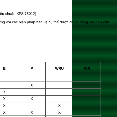
tiêu chuẩn XPS 73012),
g với các biện pháp bảo vệ cụ thể được chỉ ra bằng các chữ cái:
E
P
WRU
WR
X
X
X
X
X
X
X
X
X