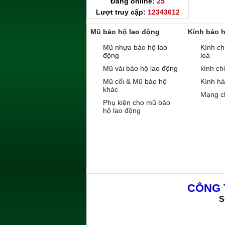
Đang online:
25
Lượt truy cập:
12343612
Mũ bảo hộ lao động
Kính bảo 
Mũ nhựa bảo hộ lao
Kính ch
động
loá
Mũ vải bảo hộ lao động
kính ch
Mũ cối & Mũ bảo hộ
Kính h
khác
Mạng c
Phụ kiện cho mũ bảo
hộ lao động
CÔNG 
S