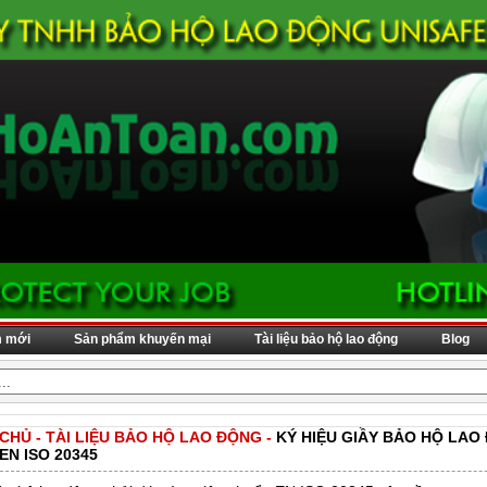
m mới
Sản phẩm khuyến mại
Tài liệu bảo hộ lao động
Blog
 CHỦ
-
TÀI LIỆU BẢO HỘ LAO ĐỘNG
-
KÝ HIỆU GIẦY BẢO HỘ LAO
EN ISO 20345