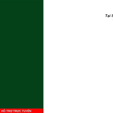
Tại 
HỖ TRỢ TRỰC TUYẾN