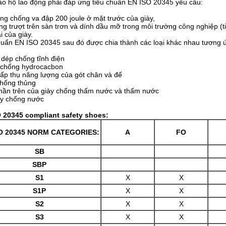
ảo hộ lao động
 phải đáp ứng tiêu chuẩn EN ISO 20345 yêu cầu:
ng chống va đập 200 joule ở mặt trước của giày,
ng trượt trên sàn trơn và dính dầu mỡ trong môi trường công nghiệp (
i của giày.
huẩn EN ISO 20345 sau đó được chia thành các loại khác nhau tương ứn
 dép chống tĩnh điện
 chống hydrocacbon
hấp thụ năng lượng của gót chân và đế
chống thủng
hần trên của giày chống thấm nước và thấm nước
ày chống nước

 20345 compliant safety shoes:
SO 20345 NORM CATEGORIES:
A
FO
SB
SBP
S1
X
X
S1P
X
X
S2
X
X
S3
X
X