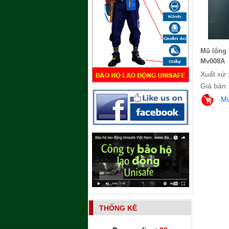
Mũ lông 
Mv008A
Xuất xứ 
Giá bán 
M
THỐNG KÊ