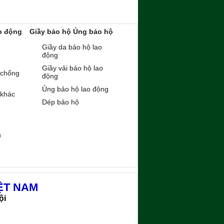
o động
Giầy bảo hộ Ủng bảo hộ
Giầy da bảo hộ lao
động
Giầy vải bảo hộ lao
 chống
động
Ủng bảo hộ lao động
 khác
Dép bảo hộ
ụ
ỆT NAM
ội