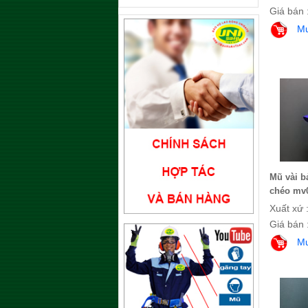
Giá bán 
M
Mũ vài b
chéo mv
Xuất xứ 
Giá bán 
M