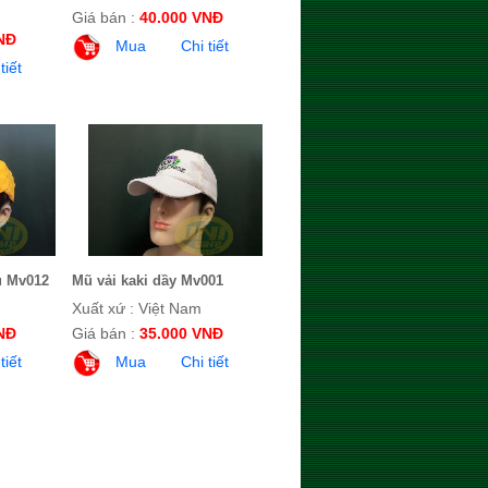
Giá bán :
40.000 VNĐ
NĐ
Mua
Chi tiết
tiết
u Mv012
Mũ vải kaki dầy Mv001
Xuất xứ : Việt Nam
NĐ
Giá bán :
35.000 VNĐ
tiết
Mua
Chi tiết