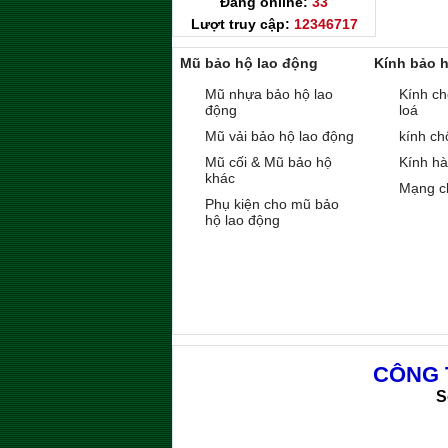
Đang online:
33
Lượt truy cập:
12346717
Mũ bảo hộ lao động
Kính bảo 
Mũ nhựa bảo hộ lao
Kính ch
động
loá
Mũ vải bảo hộ lao động
kính ch
Mũ cối & Mũ bảo hộ
Kính h
khác
Mạng c
Phụ kiện cho mũ bảo
hộ lao động
CÔNG 
S