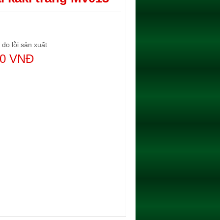
 do lỗi sản xuất
00 VNĐ