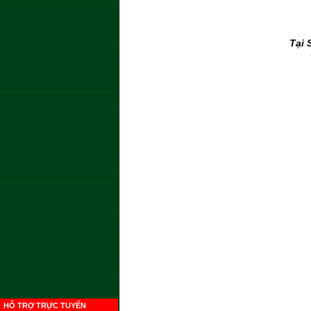
Tại 
HỖ TRỢ TRỰC TUYẾN