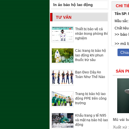
In áo bảo hộ lao động
CHI T
Tên SP: 
TƯ VẤN
Mầu sắc: 
Chất liệu
Thiết bị bảo vệ cá
nhân trong phòng thí
>>
bảo 
nghiệm
>>
mũ 
Các trang bị bảo hộ
Chia
lao động khi phun
thuốc trừ sâu
SẢN P
Bạn Đeo Dây An
Toàn Như Thế Nào
Trang bị bảo hộ lao
động PPE trên công
trường
Khẩu trang y tế N95
Mũ vải b
và mặt nạ bảo hộ lao
động
Xuất xứ 