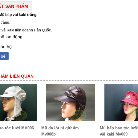
IẾT SẢN PHẨM
Mũ bếp vải kaki trắng.
trắng.
: vải kaki liên doanh Hàn Quốc.
hộ lao động
bảo hộ
 sẻ
HẨM LIÊN QUAN
ao tóc lưới MV006
Mũ da lót nỉ giữ ấm
Mũ bếp bao tóc lưỡi
Mv008b
vải kaki Mv009
: