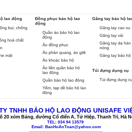
hộ lao động
Đồng phục bảo hộ lao
Găng tay bảo hộ la
động
ống bụi, chống
Găng tay cao su
Quần áo bảo hộ lao
Găng tay vải
động
ống hoá chất
Găng tay da hàn
Áo đồng phục
àn
nóng
Áo phản quang, áo gilê
he mặt
Găng tay bảo hộ
Áo khoác bảo hộ
Áo liền quần bảo hộ
Túi đựng dụng cụ
lao động
Túi đựng dụng c
Quần bảo hộ lao động
Yếm, tạp dề bảo hộ lao
động
TY TNHH BẢO HỘ LAO ĐỘNG UNISAFE VI
ố 20 xóm Bảng, đường Cổ điển A, Tứ Hiệp, Thanh Trì, Hà N
TEL:
034 94 13579
Email: BaoHoAnToan@yahoo.com
--------------------------------------------------