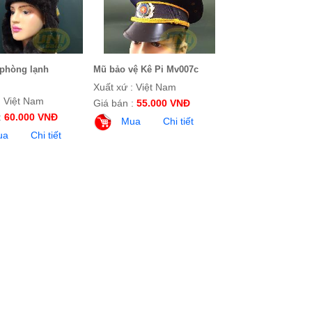
phòng lạnh
Mũ bảo vệ Kê Pi Mv007c
Xuất xứ : Việt Nam
: Việt Nam
Giá bán :
55.000 VNĐ
:
60.000 VNĐ
Mua
Chi tiết
ua
Chi tiết