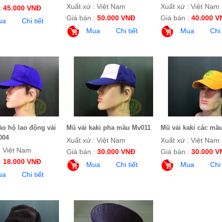
Xuất xứ : Việt Nam
Xuất xứ : Việt Nam
:
45.000 VNĐ
Giá bán :
50.000 VNĐ
Giá bán :
40.000 V
ua
Chi tiết
Mua
Chi tiết
Mua
Chi 
ảo hộ lao động vải
Mũ vải kaki pha mầu Mv011
Mũ vải kaki các mầ
004
Xuất xứ : Việt Nam
Xuất xứ : Việt Nam
: Việt Nam
Giá bán :
30.000 VNĐ
Giá bán :
30.000 V
:
18.000 VNĐ
Mua
Chi tiết
Mua
Chi 
ua
Chi tiết