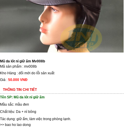
Mũ da lót nỉ giữ ấm Mv008b
Mã sản phẩm : mv008b
Kho Hàng : đổi mới do lỗi sản xuất
Giá :
50.000 VNĐ
THÔNG TIN CHI TIẾT
Tên SP: Mũ da lót nỉ giữ ấm
Mầu sắc: mầu đen
Chất liệu: Da + nỉ bông
Tác dụng: giữ ấm, làm việc trong phòng lạnh.
>>
bao ho lao dong