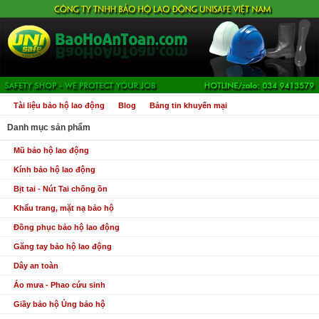
Tài liệu bảo hộ lao động
Blog
Bảng tin khuyến mại
Danh mục sản phẩm
Mũ bảo hộ lao động
Kính bảo hộ lao động
Bịt tai - Nút Tai chống ồn
Khẩu trang, mặt nạ bảo hộ
Đồng phục bảo hộ lao động
Găng tay bảo hộ lao động
Dây an toàn
Áo mưa - Phao cứu sinh
Giầy bảo hộ Ủng bảo hộ