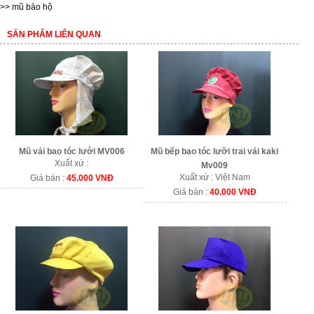
>>
mũ bảo hộ
SẢN PHẨM LIÊN QUAN
Mũ vải bao tóc lưới MV006
Mũ bếp bao tóc lưỡi trai vải kaki
Xuất xứ :
Mv009
Xuất xứ : Việt Nam
Giá bán :
45.000 VNĐ
Giá bán :
40.000 VNĐ