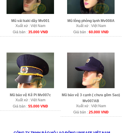
Mũ vải kaki dầy Mv001
Mũ lông phòng lạnh Mv008A
Xuất xứ : Việt Nam
Xuất xứ : Việt Nam
Giá bán :
35.000 VNĐ
Giá bán :
60.000 VNĐ
Mũ bảo vệ Kê Pi Mv007c
Mũ bảo vệ 3 cạnh ( chưa gồm Sao)
Xuất xứ : Việt Nam
Mv007AB
Xuất xứ : Việt Nam
Giá bán :
55.000 VNĐ
Giá bán :
25.000 VNĐ
CÔNG TY TNHH BẢO HỘ LAO ĐỘNG UNISAFE VIỆT NAM