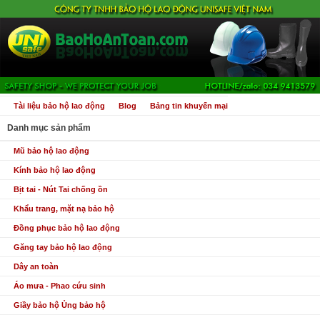
Tài liệu bảo hộ lao động
Blog
Bảng tin khuyến mại
Danh mục sản phẩm
Mũ bảo hộ lao động
Kính bảo hộ lao động
Bịt tai - Nút Tai chống ồn
Khẩu trang, mặt nạ bảo hộ
Đồng phục bảo hộ lao động
Găng tay bảo hộ lao động
Dây an toàn
Áo mưa - Phao cứu sinh
Giầy bảo hộ Ủng bảo hộ