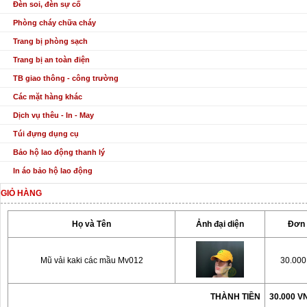
Đèn soi, đèn sự cố
Phòng cháy chữa cháy
Trang bị phòng sạch
Trang bị an toàn điện
TB giao thông - công trường
Các mặt hàng khác
Dịch vụ thêu - In - May
Túi đựng dụng cụ
Bảo hộ lao động thanh lý
In áo bảo hộ lao động
GIỎ HÀNG
Họ và Tên
Ảnh đại diện
Đơn 
Mũ vải kaki các mầu Mv012
30.00
THÀNH TIỀN
30.000 V