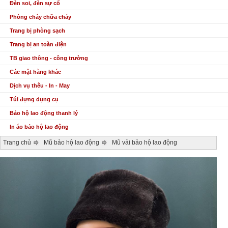
Đèn soi, đèn sự cố
Phòng cháy chữa cháy
Trang bị phòng sạch
Trang bị an toàn điện
TB giao thông - công trường
Các mặt hàng khác
Dịch vụ thêu - In - May
Túi đựng dụng cụ
Bảo hộ lao động thanh lý
In áo bảo hộ lao động
Trang chủ
Mũ bảo hộ lao động
Mũ vải bảo hộ lao động