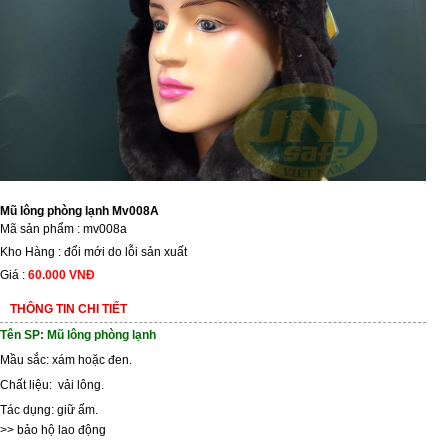
Mũ lông phòng lạnh Mv008A
Mã sản phẩm : mv008a
Kho Hàng : đổi mới do lỗi sản xuất
Giá :
60.000 VNĐ
THÔNG TIN CHI TIẾT
Tên SP: Mũ lông phòng lạnh
Mầu sắc: xám hoặc đen.
Chất liệu: vải lông.
Tác dụng: giữ ấm.
>>
bảo hộ lao động