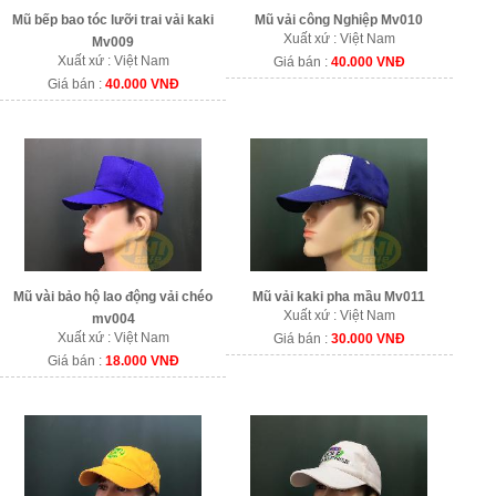
Mũ bếp bao tóc lưỡi trai vải kaki
Mũ vải công Nghiệp Mv010
Xuất xứ : Việt Nam
Mv009
Xuất xứ : Việt Nam
Giá bán :
40.000 VNĐ
Giá bán :
40.000 VNĐ
Mũ vài bảo hộ lao động vải chéo
Mũ vải kaki pha mầu Mv011
Xuất xứ : Việt Nam
mv004
Xuất xứ : Việt Nam
Giá bán :
30.000 VNĐ
Giá bán :
18.000 VNĐ