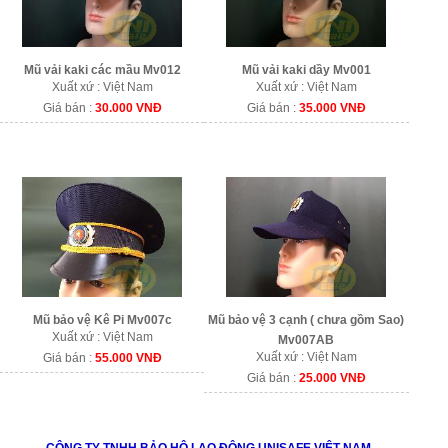
Mũ vải kaki các mầu Mv012
Mũ vải kaki dầy Mv001
Xuất xứ : Việt Nam
Xuất xứ : Việt Nam
Giá bán :
30.000 VNĐ
Giá bán :
35.000 VNĐ
Mũ bảo vệ Kê Pi Mv007c
Mũ bảo vệ 3 cạnh ( chưa gồm Sao)
Xuất xứ : Việt Nam
Mv007AB
Xuất xứ : Việt Nam
Giá bán :
55.000 VNĐ
Giá bán :
25.000 VNĐ
CÔNG TY TNHH BẢO HỘ LAO ĐỘNG UNISAFE VIỆT NAM