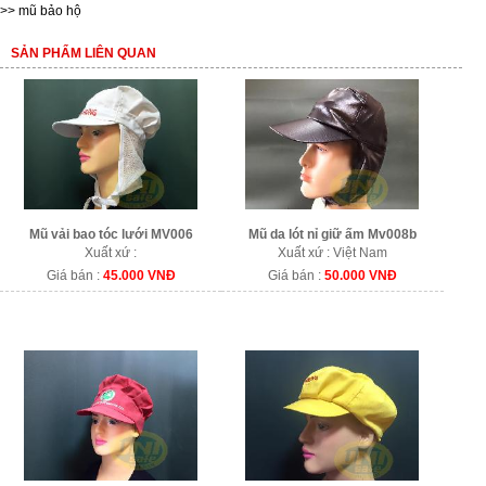
>>
mũ bảo hộ
SẢN PHẨM LIÊN QUAN
Mũ vải bao tóc lưới MV006
Mũ da lót nỉ giữ ấm Mv008b
Xuất xứ :
Xuất xứ : Việt Nam
Giá bán :
45.000 VNĐ
Giá bán :
50.000 VNĐ