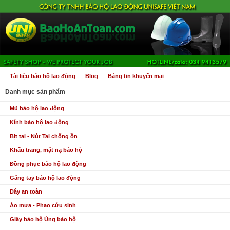
Tài liệu bảo hộ lao động
Blog
Bảng tin khuyến mại
Danh mục sản phẩm
Mũ bảo hộ lao động
Kính bảo hộ lao động
Bịt tai - Nút Tai chống ồn
Khẩu trang, mặt nạ bảo hộ
Đồng phục bảo hộ lao động
Găng tay bảo hộ lao động
Dây an toàn
Áo mưa - Phao cứu sinh
Giầy bảo hộ Ủng bảo hộ