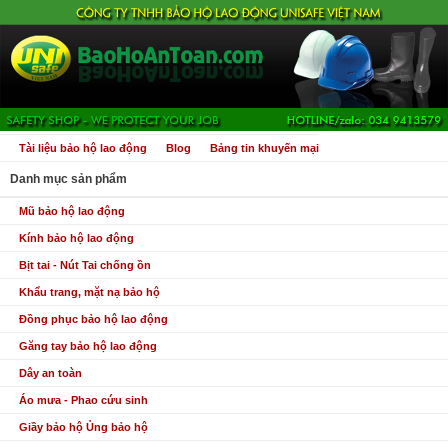
Tài liệu bảo hộ lao động
Blog
Bảng tin khuyến mại
Danh mục sản phẩm
Mũ bảo hộ lao động
Kính bảo hộ lao động
Bịt tai - Nút Tai chống ồn
Khẩu trang, mặt nạ bảo hộ
Đồng phục bảo hộ lao động
Găng tay bảo hộ lao động
Dây an toàn
Áo mưa - Phao cứu sinh
Giầy bảo hộ Ủng bảo hộ