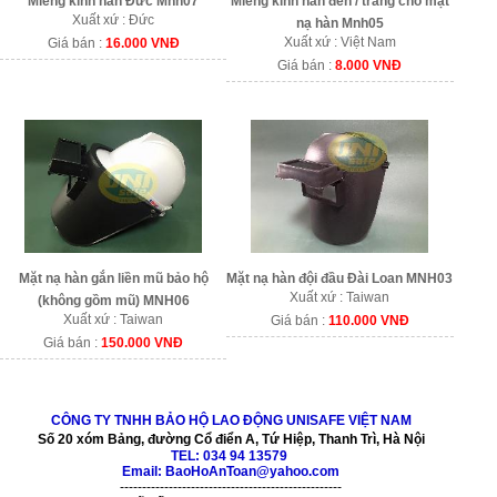
Miếng kính hàn Đức Mnh07
Miếng kính hàn đen / trắng cho mặt
Xuất xứ : Đức
nạ hàn Mnh05
Xuất xứ : Việt Nam
Giá bán :
16.000 VNĐ
Giá bán :
8.000 VNĐ
Mặt nạ hàn gắn liền mũ bảo hộ
Mặt nạ hàn đội đầu Đài Loan MNH03
Xuất xứ : Taiwan
(không gồm mũ) MNH06
Xuất xứ : Taiwan
Giá bán :
110.000 VNĐ
Giá bán :
150.000 VNĐ
CÔNG TY TNHH BẢO HỘ LAO ĐỘNG UNISAFE VIỆT NAM
Số 20 xóm Bảng, đường Cổ điển A, Tứ Hiệp, Thanh Trì, Hà Nội
TEL:
034 94 13579
Email: BaoHoAnToan@yahoo.com
--------------------------------------------------