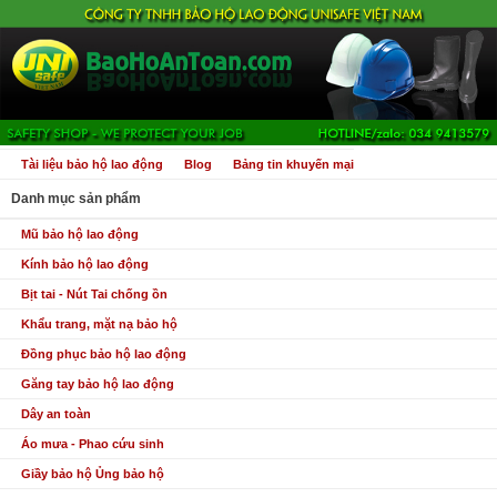
Tài liệu bảo hộ lao động
Blog
Bảng tin khuyến mại
Danh mục sản phẩm
Mũ bảo hộ lao động
Kính bảo hộ lao động
Bịt tai - Nút Tai chống ồn
Khẩu trang, mặt nạ bảo hộ
Đồng phục bảo hộ lao động
Găng tay bảo hộ lao động
Dây an toàn
Áo mưa - Phao cứu sinh
Giầy bảo hộ Ủng bảo hộ