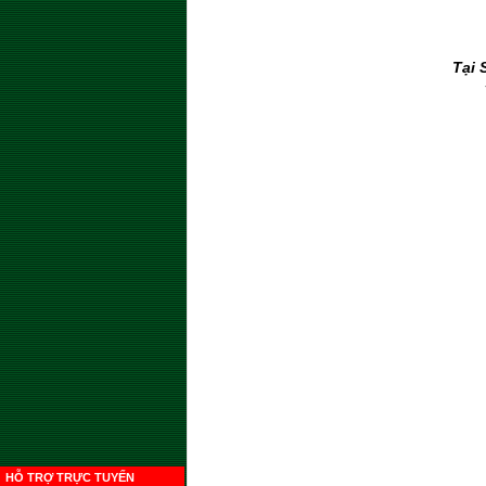
Tại 
HỖ TRỢ TRỰC TUYẾN