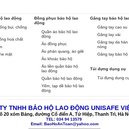
hộ lao động
Đồng phục bảo hộ lao
Găng tay bảo hộ la
động
ống bụi, chống
Găng tay cao su
Quần áo bảo hộ lao
Găng tay vải
động
ống hoá chất
Găng tay da hàn
Áo đồng phục
àn
nóng
Áo phản quang, áo gilê
he mặt
Găng tay bảo hộ
Áo khoác bảo hộ
Áo liền quần bảo hộ
Túi đựng dụng cụ
lao động
Túi đựng dụng c
Quần bảo hộ lao động
Yếm, tạp dề bảo hộ lao
động
TY TNHH BẢO HỘ LAO ĐỘNG UNISAFE VI
ố 20 xóm Bảng, đường Cổ điển A, Tứ Hiệp, Thanh Trì, Hà N
TEL:
034 94 13579
Email: BaoHoAnToan@yahoo.com
--------------------------------------------------