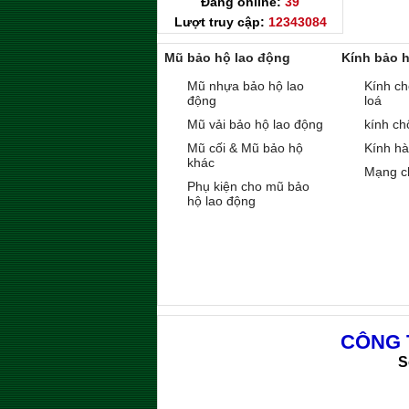
Đang online:
39
Lượt truy cập:
12343084
Mũ bảo hộ lao động
Kính bảo 
Mũ nhựa bảo hộ lao
Kính ch
động
loá
Mũ vải bảo hộ lao động
kính ch
Mũ cối & Mũ bảo hộ
Kính h
khác
Mạng c
Phụ kiện cho mũ bảo
hộ lao động
CÔNG 
S