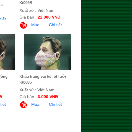
Kt009B
ốc
Xuất xứ : Việt Nam
Giá bán :
22.000 VNĐ
tiết
Mua
Chi tiết
đông
Khẩu trang vải kẻ lót lưới
Kt008b
Xuất xứ : Việt Nam
Đ
Giá bán :
6.000 VNĐ
tiết
Mua
Chi tiết