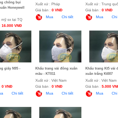
ng chống bụi
Xuất xứ : Pháp
Xuất xứ : Trung qu
huẩn Honeywell
Giá bán :
0 VNĐ
Giá bán :
0 VNĐ
Mua
Chi tiết
Mua
Chi 
: mỹ sx tại TQ
:
16.000 VNĐ
ua
Chi tiết
ng giấy N95 -
Khẩu trang vải đông xuân
Khẩu trang Kt5 vải 
mầu - KT011
xuân trắng Kt007
:
Xuất xứ : Việt Nam
Xuất xứ : Việt Nam
:
0 VNĐ
Giá bán :
0 VNĐ
Giá bán :
5.000 VN
ua
Chi tiết
Mua
Chi tiết
Mua
Chi 