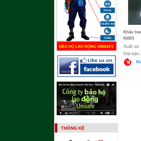
Khẩu tra
Kt003
Xuất xứ 
Giá bán 
M
THỐNG KÊ