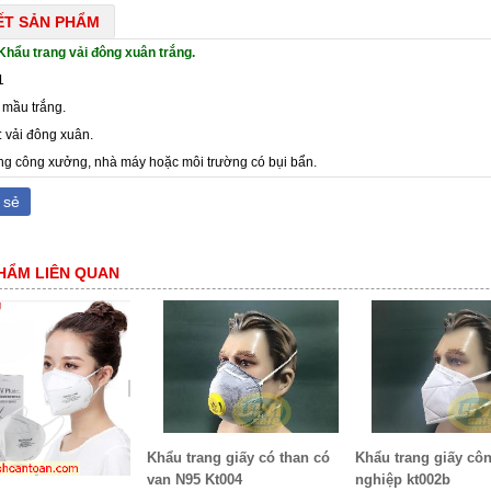
IẾT SẢN PHẨM
Khẩu trang vải đông xuân trắng.
1
 mầu trắng.
: vải đông xuân.
ng công xưởng, nhà máy hoặc môi trường có bụi bẩn.
 sẻ
HẨM LIÊN QUAN
Khẩu trang giấy có than có
Khẩu trang giấy cô
van N95 Kt004
nghiệp kt002b