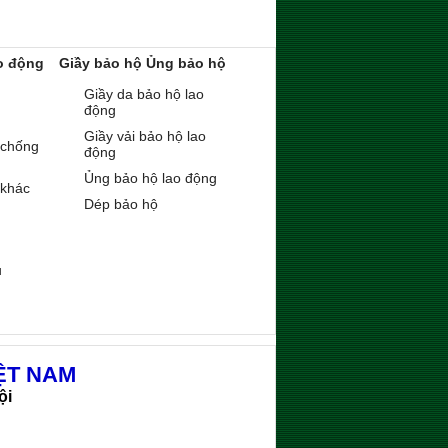
o động
Giầy bảo hộ Ủng bảo hộ
Giầy da bảo hộ lao
động
Giầy vải bảo hộ lao
 chống
động
Ủng bảo hộ lao động
 khác
Dép bảo hộ
ụ
ỆT NAM
ội