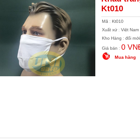
Kt010
Mã : Kt010
Xuất xứ : Việt Nam
Kho Hàng : đổi mới
0 VN
Giá bán :
Mua hàng