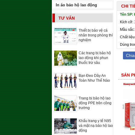
In áo bảo hộ lao động
CHI T
Tên SP: 
TƯ VẤN
Kích cỡ: 
Mầu sắc:
Thiết bị bảo vệ cá
nhân trong phòng thí
Chất liệu
nghiệm
Dùng tro
Các trang bị bảo hộ
Chia
lao động khi phun
thuốc trừ sâu
SẢN P
Bạn Đeo Dây An
Toàn Như Thế Nào
Trang bị bảo hộ lao
động PPE trên công
trường
Khẩu trang y tế N95
và mặt nạ bảo hộ lao
động