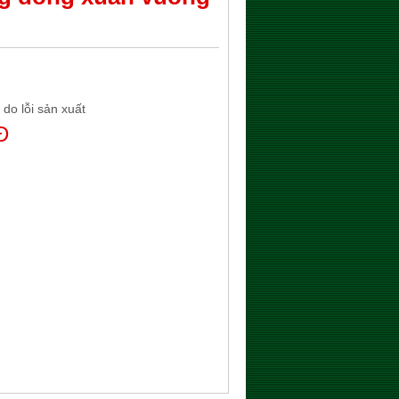
 do lỗi sản xuất
Đ