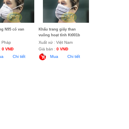
ng N95 có van
Khẩu trang giấy than
vuông hoạt tính Kt001b
: Pháp
Xuất xứ : Việt Nam
:
0 VNĐ
Giá bán :
0 VNĐ
ua
Chi tiết
Mua
Chi tiết