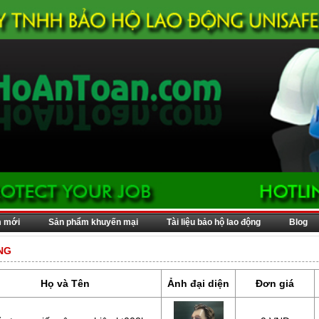
m mới
Sản phẩm khuyến mại
Tài liệu bảo hộ lao động
Blog
NG
Họ và Tên
Ảnh đại diện
Đơn giá