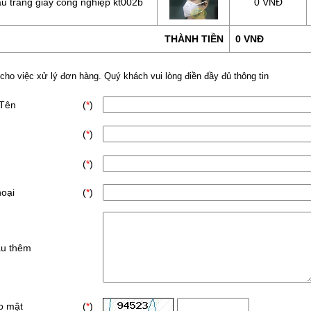
u trang giấy công nghiệp kt002b
0 VNĐ
THÀNH TIỀN
0 VNĐ
 cho việc xử lý đơn hàng. Quý khách vui lòng điền đầy đủ thông tin
 Tên
(
*
)
(
*
)
(
*
)
hoại
(
*
)
ầu thêm
o mật
(
*
)