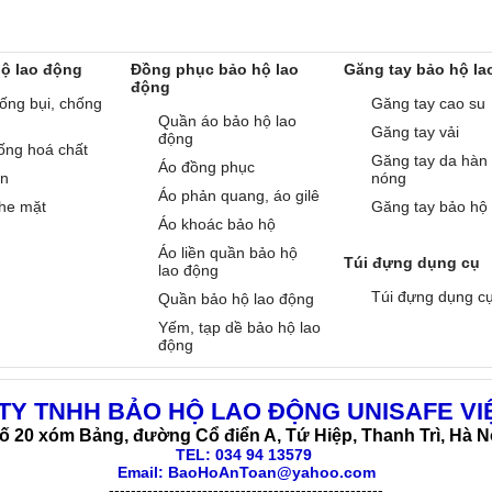
hộ lao động
Đồng phục bảo hộ lao
Găng tay bảo hộ la
động
ống bụi, chống
Găng tay cao su
Quần áo bảo hộ lao
Găng tay vải
động
ống hoá chất
Găng tay da hàn
Áo đồng phục
àn
nóng
Áo phản quang, áo gilê
he mặt
Găng tay bảo hộ
Áo khoác bảo hộ
Áo liền quần bảo hộ
Túi đựng dụng cụ
lao động
Túi đựng dụng c
Quần bảo hộ lao động
Yếm, tạp dề bảo hộ lao
động
TY TNHH BẢO HỘ LAO ĐỘNG UNISAFE VI
ố 20 xóm Bảng, đường Cổ điển A, Tứ Hiệp, Thanh Trì, Hà N
TEL:
034 94 13579
Email: BaoHoAnToan@yahoo.com
--------------------------------------------------