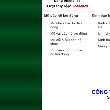
Đang online:
26
Lượt truy cập:
12343929
Mũ bảo hộ lao động
Kính bảo 
Mũ nhựa bảo hộ lao
Kính ch
động
loá
Mũ vải bảo hộ lao động
kính ch
Mũ cối & Mũ bảo hộ
Kính h
khác
Mạng c
Phụ kiện cho mũ bảo
hộ lao động
CÔNG 
S