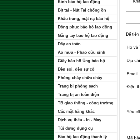
Khẩ
Kính bảo hộ lao động
Bịt tai - Nút Tai chống ồn
Khẩu trang, mặt nạ bảo hộ
Đồng phục bảo hộ lao động
Để tiện
Găng tay bảo hộ lao động
Dây an toàn
Họ và
Áo mưa - Phao cứu sinh
Địa chỉ
Giầy bảo hộ Ủng bảo hộ
Đèn soi, đèn sự cố
Email
Phòng cháy chữa cháy
Trang bị phòng sạch
Điện t
Trang bị an toàn điện
TB giao thông - công trường
Các mặt hàng khác
Yêu c
Dịch vụ thêu - In - May
Túi đựng dụng cụ
Bảo hộ lao động thanh lý
Mã bả