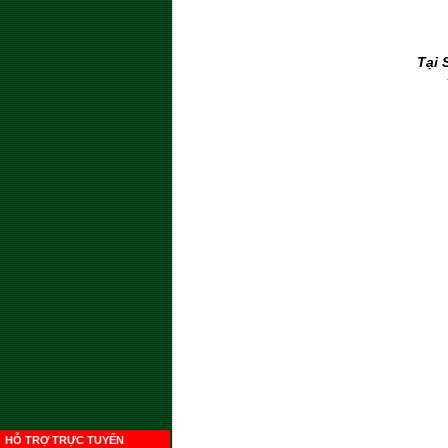
Tại 
HỖ TRỢ TRỰC TUYẾN