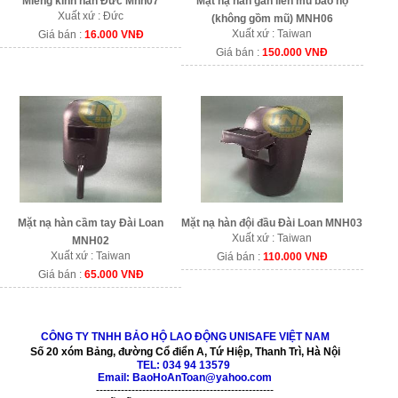
Miếng kính hàn Đức Mnh07
Mặt nạ hàn gắn liền mũ bảo hộ
Xuất xứ : Đức
(không gồm mũ) MNH06
Xuất xứ : Taiwan
Giá bán :
16.000 VNĐ
Giá bán :
150.000 VNĐ
Mặt nạ hàn cầm tay Đài Loan
Mặt nạ hàn đội đầu Đài Loan MNH03
Xuất xứ : Taiwan
MNH02
Xuất xứ : Taiwan
Giá bán :
110.000 VNĐ
Giá bán :
65.000 VNĐ
CÔNG TY TNHH BẢO HỘ LAO ĐỘNG UNISAFE VIỆT NAM
Số 20 xóm Bảng, đường Cổ điển A, Tứ Hiệp, Thanh Trì, Hà Nội
TEL:
034 94 13579
Email: BaoHoAnToan@yahoo.com
--------------------------------------------------