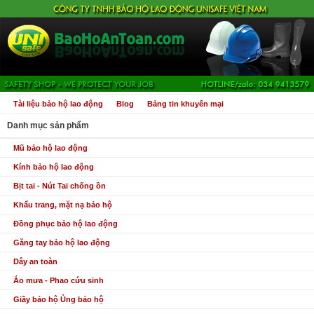
Tài liệu bảo hộ lao động
Blog
Bảng tin khuyến mại
Danh mục sản phẩm
Mũ bảo hộ lao động
Kính bảo hộ lao động
Bịt tai - Nút Tai chống ồn
Khẩu trang, mặt nạ bảo hộ
Đồng phục bảo hộ lao động
Găng tay bảo hộ lao động
Dây an toàn
Áo mưa - Phao cứu sinh
Giầy bảo hộ Ủng bảo hộ