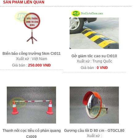
SẢN PHẨM LIÊN QUAN
Biển báo công trường 5km Ct011
Gờ giảm tốc cao su Ct010
Xuất xứ : Việt Nam
Xuất xứ : Trung Quốc
Giá bán :
250.000 VNĐ
Giá bán :
0 VNĐ
Thanh nối cọc tiêu có phản quang
Gương cầu lồi D 80 cm - GTGCL80
Xuất xứ :
Ct009