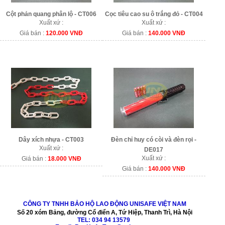
Cột phản quang phân lộ - CT006
Cọc tiêu cao su ô trắng đỏ - CT004
Xuất xứ :
Xuất xứ :
Giá bán :
120.000 VNĐ
Giá bán :
140.000 VNĐ
Dây xích nhựa - CT003
Đèn chỉ huy có còi và đèn rọi -
Xuất xứ :
DE017
Xuất xứ :
Giá bán :
18.000 VNĐ
Giá bán :
140.000 VNĐ
CÔNG TY TNHH BẢO HỘ LAO ĐỘNG UNISAFE VIỆT NAM
Số 20 xóm Bảng, đường Cổ điển A, Tứ Hiệp, Thanh Trì, Hà Nội
TEL:
034 94 13579