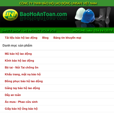
Tài liệu bảo hộ lao động
Blog
Bảng tin khuyến mại
Danh mục sản phẩm
Mũ bảo hộ lao động
Kính bảo hộ lao động
Bịt tai - Nút Tai chống ồn
Khẩu trang, mặt nạ bảo hộ
Đồng phục bảo hộ lao động
Găng tay bảo hộ lao động
Dây an toàn
Áo mưa - Phao cứu sinh
Giầy bảo hộ Ủng bảo hộ