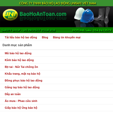
Tài liệu bảo hộ lao động
Blog
Bảng tin khuyến mại
Danh mục sản phẩm
Mũ bảo hộ lao động
Kính bảo hộ lao động
Bịt tai - Nút Tai chống ồn
Khẩu trang, mặt nạ bảo hộ
Đồng phục bảo hộ lao động
Găng tay bảo hộ lao động
Dây an toàn
Áo mưa - Phao cứu sinh
Giầy bảo hộ Ủng bảo hộ