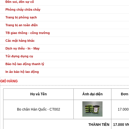
Đèn soi, đèn sự cố
Phòng cháy chữa cháy
Trang bị phòng sạch
Trang bị an toàn điện
TB giao thông - công trường
Các mặt hàng khác
Dịch vụ thêu - In - May
Túi đựng dụng cụ
Bảo hộ lao động thanh lý
In áo bảo hộ lao động
GIỎ HÀNG
Họ và Tên
Ảnh đại diện
Đơn 
Bo chân Hàn Quốc - CT002
17.00
THÀNH TIỀN
17.000 V