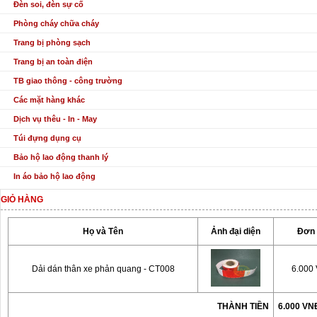
Đèn soi, đèn sự cố
Phòng cháy chữa cháy
Trang bị phòng sạch
Trang bị an toàn điện
TB giao thông - công trường
Các mặt hàng khác
Dịch vụ thêu - In - May
Túi đựng dụng cụ
Bảo hộ lao động thanh lý
In áo bảo hộ lao động
GIỎ HÀNG
Họ và Tên
Ảnh đại diện
Đơn 
Dải dán thân xe phản quang - CT008
6.000
THÀNH TIỀN
6.000 VN