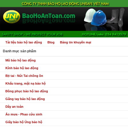
Tài liệu bảo hộ lao động
Blog
Bảng tin khuyến mại
Danh mục sản phẩm
Mũ bảo hộ lao động
Kính bảo hộ lao động
Bịt tai - Nút Tai chống ồn
Khẩu trang, mặt nạ bảo hộ
Đồng phục bảo hộ lao động
Găng tay bảo hộ lao động
Dây an toàn
Áo mưa - Phao cứu sinh
Giầy bảo hộ Ủng bảo hộ