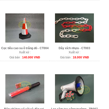
Cọc tiêu cao su ô trắng đỏ - CT004
Dây xích nhựa - CT003
Xuất xứ :
Xuất xứ :
Giá bán :
140.000 VNĐ
Giá bán :
18.000 VNĐ
Đèn chỉ huy có còi và đèn rọi -
Loa cầm tay công trường - TB007