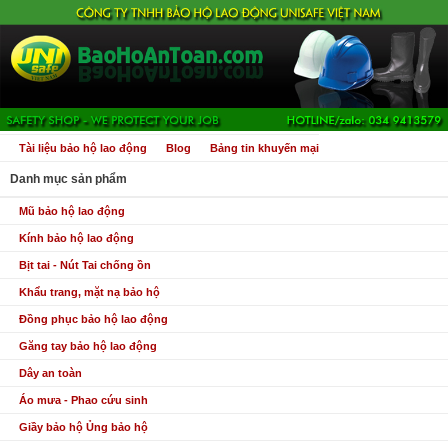
Tài liệu bảo hộ lao động
Blog
Bảng tin khuyến mại
Danh mục sản phẩm
Mũ bảo hộ lao động
Kính bảo hộ lao động
Bịt tai - Nút Tai chống ồn
Khẩu trang, mặt nạ bảo hộ
Đồng phục bảo hộ lao động
Găng tay bảo hộ lao động
Dây an toàn
Áo mưa - Phao cứu sinh
Giầy bảo hộ Ủng bảo hộ