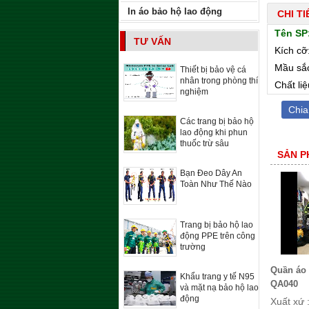
In áo bảo hộ lao động
CHI T
Tên SP:
TƯ VẤN
Kích cỡ
Mầu sắc
Thiết bị bảo vệ cá
nhân trong phòng thí
Chất liệ
nghiệm
Chia
Các trang bị bảo hộ
lao động khi phun
thuốc trừ sâu
SẢN P
Bạn Đeo Dây An
Toàn Như Thế Nào
Trang bị bảo hộ lao
động PPE trên công
trường
Quần áo
Khẩu trang y tế N95
QA040
và mặt nạ bảo hộ lao
động
Xuất xứ 