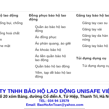
hộ lao động
Đồng phục bảo hộ lao
Găng tay bảo hộ la
động
ống bụi, chống
Găng tay cao su
Quần áo bảo hộ lao
Găng tay vải
động
ống hoá chất
Găng tay da hàn
Áo đồng phục
àn
nóng
Áo phản quang, áo gilê
he mặt
Găng tay bảo hộ
Áo khoác bảo hộ
Áo liền quần bảo hộ
Túi đựng dụng cụ
lao động
Túi đựng dụng c
Quần bảo hộ lao động
Yếm, tạp dề bảo hộ lao
động
TY TNHH BẢO HỘ LAO ĐỘNG UNISAFE VI
ố 20 xóm Bảng, đường Cổ điển A, Tứ Hiệp, Thanh Trì, Hà N
TEL:
034 94 13579
Email: BaoHoAnToan@yahoo.com
--------------------------------------------------