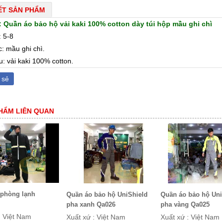
IẾT SẢN PHẨM
 Quần áo bảo hộ vải kaki 100% cotton dày túi hộp mầu ghi chì
: 5-8
: mầu ghi chì.
u: vải kaki 100% cotton.
 sẻ
HẨM LIÊN QUAN
 phòng lạnh
Quần áo bảo hộ UniShield
Quần áo bảo hộ Uni
pha xanh Qa026
pha vàng Qa025
: Việt Nam
Xuất xứ : Việt Nam
Xuất xứ : Việt Nam