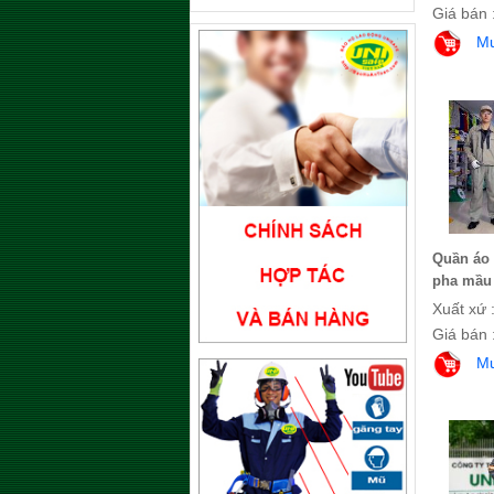
Giá bán 
M
Quần áo 
pha mầu 
Xuất xứ 
Giá bán 
M