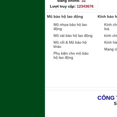
Đang online:
32
Lượt truy cập:
12343676
Mũ bảo hộ lao động
Kính bảo 
Mũ nhựa bảo hộ lao
Kính ch
động
loá
Mũ vải bảo hộ lao động
kính ch
Mũ cối & Mũ bảo hộ
Kính h
khác
Mạng c
Phụ kiện cho mũ bảo
hộ lao động
CÔNG 
S