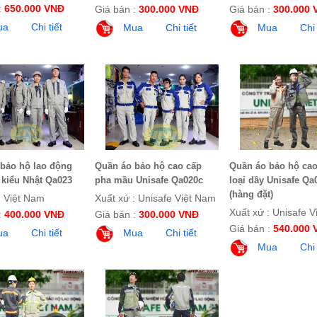
:
650.000 VNĐ
Giá bán :
300.000 VNĐ
Giá bán :
300.000 
ua
Chi tiết
Mua
Chi tiết
Mua
Chi 
bảo hộ lao động
Quần áo bảo hộ cao cấp
Quần áo bảo hộ cao
kiểu Nhật Qa023
pha mầu Unisafe Qa020c
loại dầy Unisafe Qa
(hàng đặt)
: Việt Nam
Xuất xứ : Unisafe Việt Nam
Xuất xứ : Unisafe 
:
400.000 VNĐ
Giá bán :
300.000 VNĐ
Giá bán :
540.000 
ua
Chi tiết
Mua
Chi tiết
Mua
Chi 