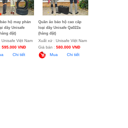
 bảo hộ may phản
Quần áo bảo hộ cao cấp
ại dầy Unisafe
loại dầy Unisafe Qa022a
hàng đặt)
(hàng đặt)
: Unisafe Việt Nam
Xuất xứ : Unisafe Việt Nam
:
595.000 VNĐ
Giá bán :
580.000 VNĐ
ua
Chi tiết
Mua
Chi tiết