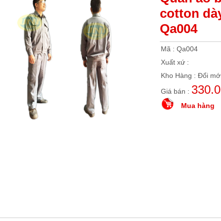
cotton dà
Qa004
Mã : Qa004
Xuất xứ :
Kho Hàng : Đổi mới
330.
Giá bán :
Mua hàng