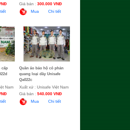
VNĐ
Giá bán :
300.000 VNĐ
tiết
Mua
Chi tiết
 cấp
Quần áo bảo hộ có phản
022d
quang loại dầy Unisafe
Qa022c
Việt Nam
Xuất xứ : Unisafe Việt Nam
VNĐ
Giá bán :
540.000 VNĐ
tiết
Mua
Chi tiết