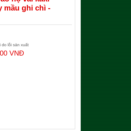
y mầu ghi chì -
 do lỗi sản xuất
000 VNĐ