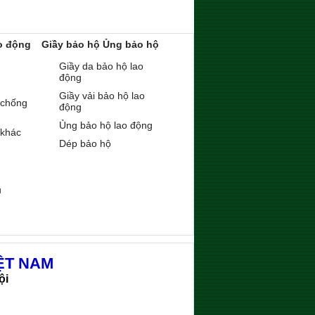
o động
Giầy bảo hộ Ủng bảo hộ
Giầy da bảo hộ lao
động
Giầy vải bảo hộ lao
 chống
động
Ủng bảo hộ lao động
 khác
Dép bảo hộ
ụ
ỆT NAM
ội