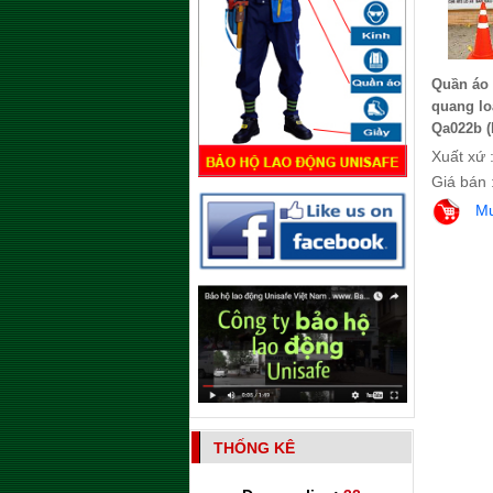
Quần áo
quang lo
Qa022b (
Xuất xứ 
Giá bán 
M
THỐNG KÊ