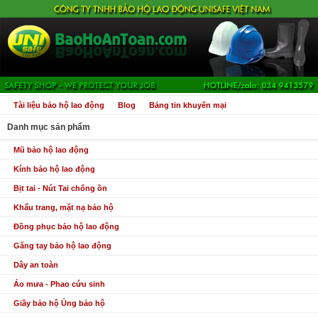
Tài liệu bảo hộ lao động
Blog
Bảng tin khuyến mại
Danh mục sản phẩm
Mũ bảo hộ lao động
Kính bảo hộ lao động
Bịt tai - Nút Tai chống ồn
Khẩu trang, mặt nạ bảo hộ
Đồng phục bảo hộ lao động
Găng tay bảo hộ lao động
Dây an toàn
Áo mưa - Phao cứu sinh
Giầy bảo hộ Ủng bảo hộ