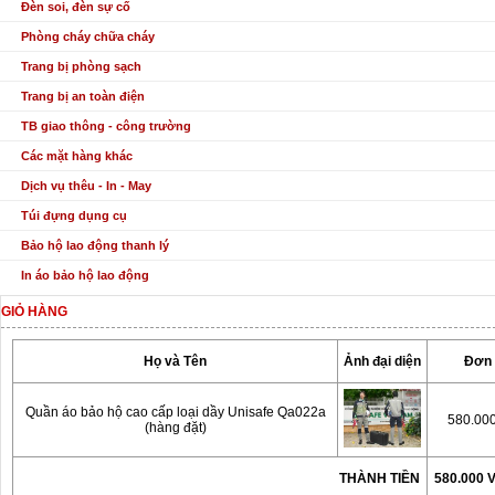
Đèn soi, đèn sự cố
Phòng cháy chữa cháy
Trang bị phòng sạch
Trang bị an toàn điện
TB giao thông - công trường
Các mặt hàng khác
Dịch vụ thêu - In - May
Túi đựng dụng cụ
Bảo hộ lao động thanh lý
In áo bảo hộ lao động
GIỎ HÀNG
Họ và Tên
Ảnh đại diện
Đơn 
Quần áo bảo hộ cao cấp loại dầy Unisafe Qa022a
580.00
(hàng đặt)
THÀNH TIỀN
580.000 