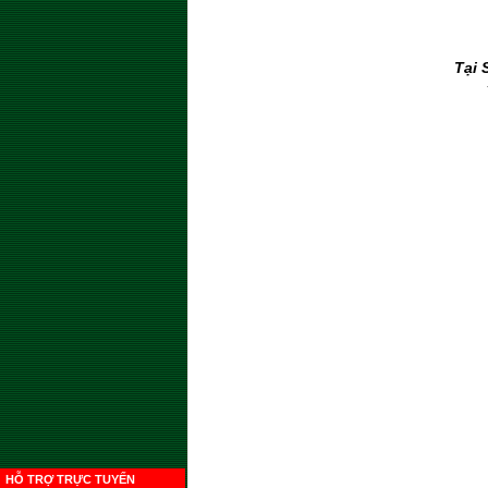
Tại 
HỖ TRỢ TRỰC TUYẾN