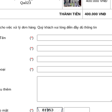
400.000 VNĐ
Qa023
THÀNH TIỀN
400.000 VNĐ
 cho việc xử lý đơn hàng. Quý khách vui lòng điền đầy đủ thông tin
 Tên
(
*
)
(
*
)
(
*
)
hoại
(
*
)
ầu thêm
o mật
(
*
)