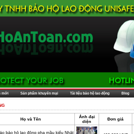
m mới
Sản phẩm khuyến mại
Tài liệu bảo hộ lao động
Blog
NG
Ảnh đại
Họ và Tên
Đơn giá
diện
áo bảo hộ lao động pha mầu kiểu Nhật