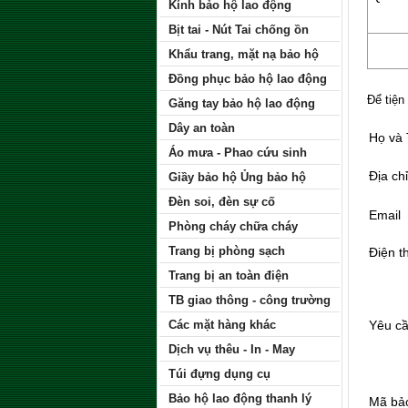
Kính bảo hộ lao động
Bịt tai - Nút Tai chống ồn
Khẩu trang, mặt nạ bảo hộ
Đồng phục bảo hộ lao động
Để tiện
Găng tay bảo hộ lao động
Dây an toàn
Họ và
Áo mưa - Phao cứu sinh
Địa chỉ
Giầy bảo hộ Ủng bảo hộ
Đèn soi, đèn sự cố
Email
Phòng cháy chữa cháy
Trang bị phòng sạch
Điện t
Trang bị an toàn điện
TB giao thông - công trường
Các mặt hàng khác
Yêu c
Dịch vụ thêu - In - May
Túi đựng dụng cụ
Bảo hộ lao động thanh lý
Mã bả