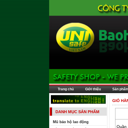
Trang chủ
Giới thiệu
Sản phẩ
GIỎ HÀ
DANH MỤC SẢN PHẨM
Mũ bảo hộ lao động
Quần 