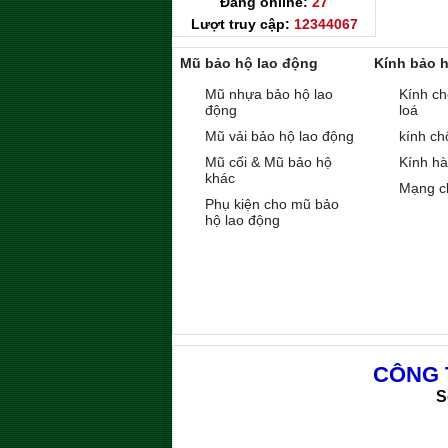
Đang online:
27
Lượt truy cập:
12344067
Mũ bảo hộ lao động
Kính bảo 
Mũ nhựa bảo hộ lao
Kính ch
động
loá
Mũ vải bảo hộ lao động
kính ch
Mũ cối & Mũ bảo hộ
Kính h
khác
Mạng c
Phụ kiện cho mũ bảo
hộ lao động
CÔNG 
S