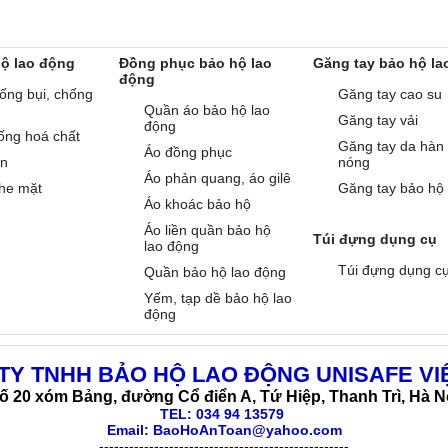
hộ lao động
Đồng phục bảo hộ lao
Găng tay bảo hộ la
động
ống bụi, chống
Găng tay cao su
Quần áo bảo hộ lao
Găng tay vải
động
ống hoá chất
Găng tay da hàn
Áo đồng phục
àn
nóng
Áo phản quang, áo gilê
he mặt
Găng tay bảo hộ
Áo khoác bảo hộ
Áo liền quần bảo hộ
Túi đựng dụng cụ
lao động
Túi đựng dụng c
Quần bảo hộ lao động
Yếm, tạp dề bảo hộ lao
động
TY TNHH BẢO HỘ LAO ĐỘNG UNISAFE VI
ố 20 xóm Bảng, đường Cổ điển A, Tứ Hiệp, Thanh Trì, Hà N
TEL:
034 94 13579
Email: BaoHoAnToan@yahoo.com
--------------------------------------------------