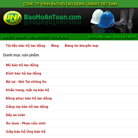
Tài liệu bảo hộ lao động
Blog
Bảng tin khuyến mại
Danh mục sản phẩm
Mũ bảo hộ lao động
Kính bảo hộ lao động
Bịt tai - Nút Tai chống ồn
Khẩu trang, mặt nạ bảo hộ
Đồng phục bảo hộ lao động
Găng tay bảo hộ lao động
Dây an toàn
Áo mưa - Phao cứu sinh
Giầy bảo hộ Ủng bảo hộ