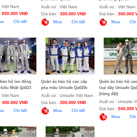
: Việt Nam
Xuất xứ : Việt Nam
Xuất xứ : Việt Nam
:
650.000 VNĐ
Giá bán :
300.000 VNĐ
Giá bán :
300.000 
ua
Chi tiết
Mua
Chi tiết
Mua
Chi 
bảo hộ lao động
Quần áo bảo hộ cao cấp
Quần áo bảo hộ cao
kiểu Nhật Qa023
pha mầu Unisafe Qa020c
loại dầy Unisafe Qa
(hàng đặt)
: Việt Nam
Xuất xứ : Unisafe Việt Nam
Xuất xứ : Unisafe 
:
400.000 VNĐ
Giá bán :
300.000 VNĐ
Giá bán :
540.000 
ua
Chi tiết
Mua
Chi tiết
Mua
Chi 