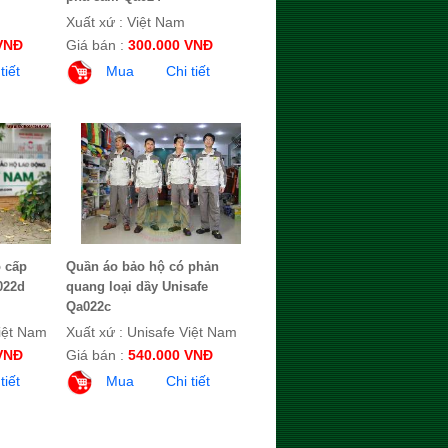
Xuất xứ : Việt Nam
VNĐ
Giá bán :
300.000 VNĐ
tiết
Mua
Chi tiết
 cấp
Quần áo bảo hộ có phản
022d
quang loại dầy Unisafe
Qa022c
Việt Nam
Xuất xứ : Unisafe Việt Nam
VNĐ
Giá bán :
540.000 VNĐ
tiết
Mua
Chi tiết