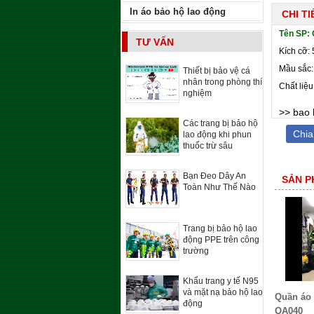
In áo bảo hộ lao động
CHI T
Tên SP: 
TƯ VẤN
Kích cỡ: 
Mầu sắc:
Thiết bị bảo vệ cá
nhân trong phòng thí
Chất liệu
nghiệm
>>
bao 
Các trang bị bảo hộ
Chia
lao động khi phun
thuốc trừ sâu
Bạn Đeo Dây An
SẢN P
Toàn Như Thế Nào
Trang bị bảo hộ lao
động PPE trên công
trường
Khẩu trang y tế N95
và mặt nạ bảo hộ lao
Quần áo
động
QA040