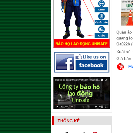
Quần áo
quang lo
Qa022b (
Xuất xứ 
Giá bán 
M
THỐNG KÊ