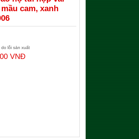
 mầu cam, xanh
006
 do lỗi sản xuất
000 VNĐ