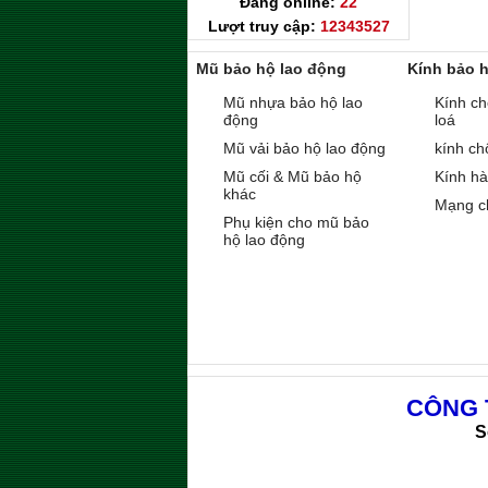
Đang online:
22
Lượt truy cập:
12343527
Mũ bảo hộ lao động
Kính bảo 
Mũ nhựa bảo hộ lao
Kính ch
động
loá
Mũ vải bảo hộ lao động
kính ch
Mũ cối & Mũ bảo hộ
Kính h
khác
Mạng c
Phụ kiện cho mũ bảo
hộ lao động
CÔNG 
S