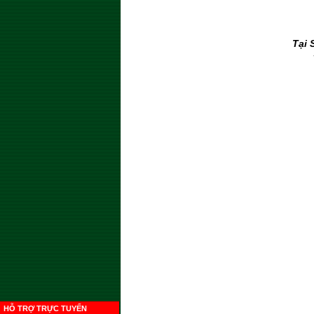
Tại 
HỖ TRỢ TRỰC TUYẾN