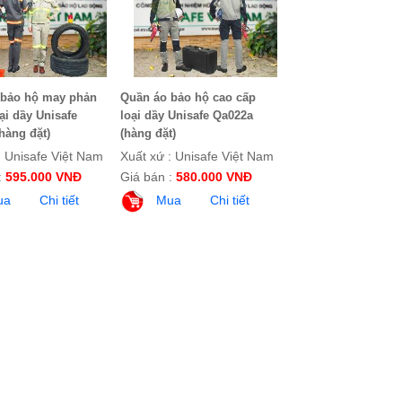
 bảo hộ may phản
Quần áo bảo hộ cao cấp
ại dầy Unisafe
loại dầy Unisafe Qa022a
hàng đặt)
(hàng đặt)
: Unisafe Việt Nam
Xuất xứ : Unisafe Việt Nam
:
595.000 VNĐ
Giá bán :
580.000 VNĐ
ua
Chi tiết
Mua
Chi tiết