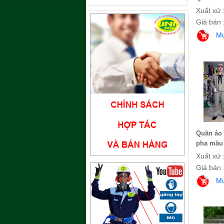
Xuất xứ 
Giá bán 
M
Quần áo 
pha mầu 
Xuất xứ 
Giá bán 
M