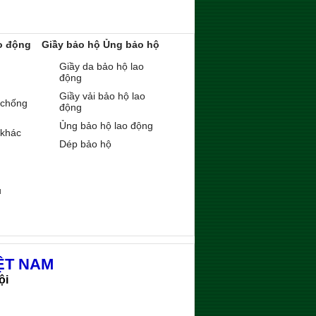
o động
Giầy bảo hộ Ủng bảo hộ
Giầy da bảo hộ lao
động
Giầy vải bảo hộ lao
 chống
động
Ủng bảo hộ lao động
 khác
Dép bảo hộ
ụ
ỆT NAM
ội