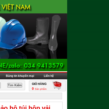
Bảng tin khuyến mại
Liên hệ
GIỎ HÀNG
0
Sản phẩm
ảo hộ túi hộp vải