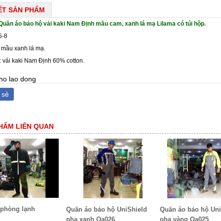
IẾT SẢN PHẨM
Quần áo bảo hộ vải kaki Nam Định mầu cam, xanh lá mạ Lilama có túi hộp.
5-8
 mầu xanh lá mạ.
: vải kaki Nam Định 60% cotton.
ho lao dong
 sẻ
HẨM LIÊN QUAN
 phòng lạnh
Quần áo bảo hộ UniShield
Quần áo bảo hộ Uni
pha xanh Qa026
pha vàng Qa025