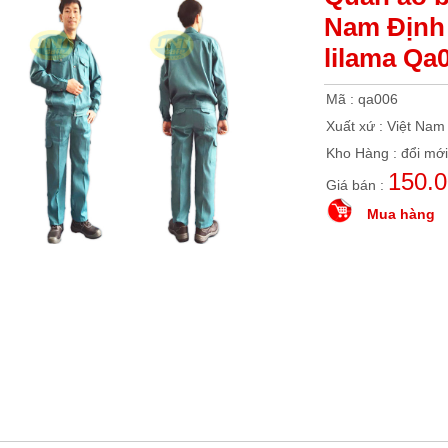
Nam Định
lilama Qa
Mã : qa006
Xuất xứ : Việt Nam
Kho Hàng : đổi mới
150.
Giá bán :
Mua hàng