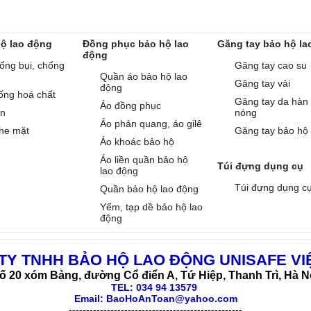
hộ lao động
Đồng phục bảo hộ lao
Găng tay bảo hộ la
động
ống bụi, chống
Găng tay cao su
Quần áo bảo hộ lao
Găng tay vải
động
ống hoá chất
Găng tay da hàn
Áo đồng phục
àn
nóng
Áo phản quang, áo gilê
he mặt
Găng tay bảo hộ
Áo khoác bảo hộ
Áo liền quần bảo hộ
Túi đựng dụng cụ
lao động
Túi đựng dụng c
Quần bảo hộ lao động
Yếm, tạp dề bảo hộ lao
động
TY TNHH BẢO HỘ LAO ĐỘNG UNISAFE VI
ố 20 xóm Bảng, đường Cổ điển A, Tứ Hiệp, Thanh Trì, Hà N
TEL:
034 94 13579
Email: BaoHoAnToan@yahoo.com
--------------------------------------------------