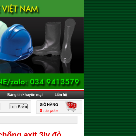
Bảng tin khuyến mại
Liên hệ
GIỎ HÀNG
0
Sản phẩm
chống axit 3ly đỏ