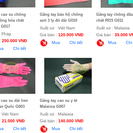
 cao su chống
Găng tay bảo hộ chống
Găng tay chống dầu
ống hóa chất
axit 3 ly đỏ dài G010
chất Rf15 G011
 G017
Xuất xứ : Việt Nam
Xuất xứ : Malaisia
: Pháp
Giá bán :
120.000 VNĐ
Giá bán :
35.000 V
:
250.000 VNĐ
Mua
Chi tiết
Mua
Chi 
ua
Chi tiết
 cao su dài lien
Găng tay cao su y tế
àn Quốc G003
Malaisia G007
: Việt Nam
Xuất xứ : Malaisia
:
21.000 VNĐ
Giá bán :
140.000 VNĐ
ua
Chi tiết
Mua
Chi tiết