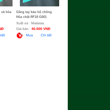
 và hóa
Găng tay bảo hộ chống
Hóa chất RF18 G001
Xuất xứ : Malaisia
NĐ
Giá bán :
40.000 VNĐ
tiết
Mua
Chi tiết