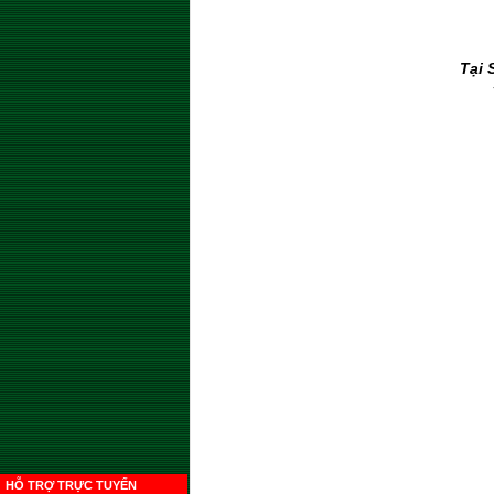
Tại 
HỖ TRỢ TRỰC TUYẾN