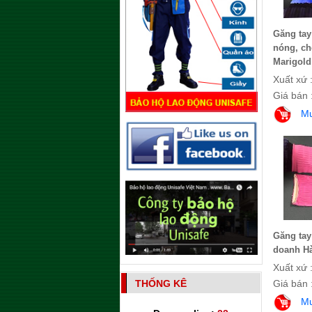
Găng tay
nóng, ch
Marigold
Xuất xứ 
Giá bán 
M
Găng tay
doanh H
Xuất xứ 
Giá bán 
THỐNG KÊ
M