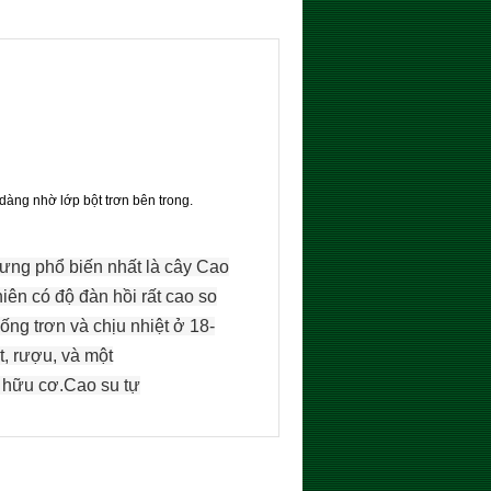
 dàng nhờ lớp bột trơn bên trong.
hưng
phổ biến nhất là
cây
Cao
hiên
có
độ đàn hồi
rất cao
so
ống trơn và chịu nhiệt ở
18-
t,
rượu
,
và
một
hữu
cơ
.
Cao su tự