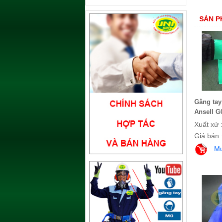
SẢN P
Găng tay
Ansell G
Xuất xứ 
Giá bán 
M