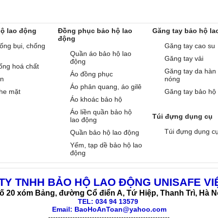
hộ lao động
Đồng phục bảo hộ lao
Găng tay bảo hộ la
động
ống bụi, chống
Găng tay cao su
Quần áo bảo hộ lao
Găng tay vải
động
ống hoá chất
Găng tay da hàn
Áo đồng phục
àn
nóng
Áo phản quang, áo gilê
he mặt
Găng tay bảo hộ
Áo khoác bảo hộ
Áo liền quần bảo hộ
Túi đựng dụng cụ
lao động
Túi đựng dụng c
Quần bảo hộ lao động
Yếm, tạp dề bảo hộ lao
động
TY TNHH BẢO HỘ LAO ĐỘNG UNISAFE VI
ố 20 xóm Bảng, đường Cổ điển A, Tứ Hiệp, Thanh Trì, Hà N
TEL:
034 94 13579
Email: BaoHoAnToan@yahoo.com
--------------------------------------------------