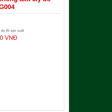
 G004
 do lỗi sản xuất
00 VNĐ