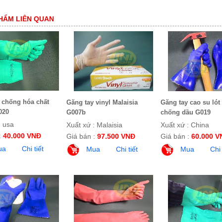
HẨM LIÊN QUAN
 chống hóa chất
Găng tay vinyl Malaisia
Găng tay cao su lót 
020
G007b
chống dầu G019
: usa
Xuất xứ : Malaisia
Xuất xứ : China
:
40.000 VNĐ
Giá bán :
97.500 VNĐ
Giá bán :
60.000 V
ua
Chi tiết
Mua
Chi tiết
Mua
Chi 