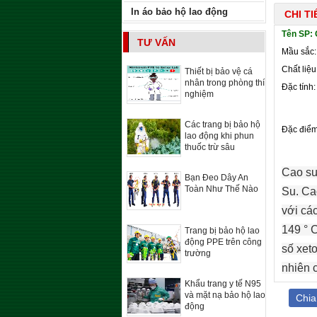
In áo bảo hộ lao động
CHI T
Tên SP: 
TƯ VẤN
Mầu sắc:
Chất liệu
Thiết bị bảo vệ cá
nhân trong phòng thí
Đặc tính
nghiệm
Các trang bị bảo hộ
Đặc điểm 
lao động khi phun
thuốc trừ sâu
Cao su
Bạn Đeo Dây An
Toàn Như Thế Nào
Su
.
Ca
với
cá
149
°
Trang bị bảo hộ lao
động PPE trên công
số
xet
trường
nhiên
Khẩu trang y tế N95
và mặt nạ bảo hộ lao
Chia
động