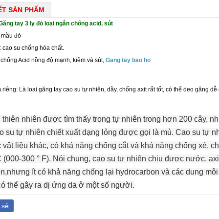
IẾT SẢN PHẨM
Găng tay 3 ly đỏ loại ngắn chống acid, sút
 mầu đỏ
: cao su chống hóa chất.
: chống Acid nồng độ mạnh, kiềm và sút,
Gang tay bao ho
riêng: Là loại găng tay cao su tự nhiên, dầy, chống axit rất tốt, có thể deo găng dễ
 thiên nhiên
được tìm thấy
trong tự nhiên
trong
hơn 200
cây
, n
o su tự nhiên
chiết xuất dạng lỏng
được gọi là
mủ
.
Cao su
tự n
c
vật liệu
khác
,
có khả năng chống cắt
và khả năng chống
xé
,
ch
C
(
000-300
°
F).
Nói chung
,
cao su
tự nhiên
chịu được
nước
, axi
on
,
nhưng
ít
có
khả năng
chống lại
hydrocarbon
và các dung môi
có
thể
gây ra
dị
ứng da
ở một số người
.
 sẻ