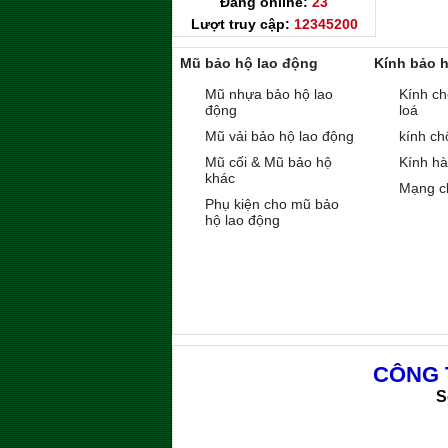
Đang online:
23
Lượt truy cập:
12345200
Mũ bảo hộ lao động
Kính bảo 
Mũ nhựa bảo hộ lao
Kính ch
động
loá
Mũ vải bảo hộ lao động
kính ch
Mũ cối & Mũ bảo hộ
Kính h
khác
Mạng c
Phụ kiện cho mũ bảo
hộ lao động
CÔNG 
S