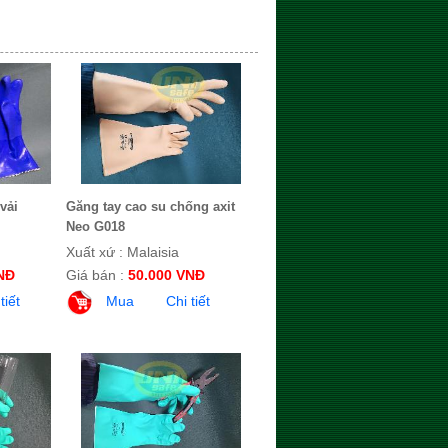
vải
Găng tay cao su chống axit
Neo G018
Xuất xứ : Malaisia
NĐ
Giá bán :
50.000 VNĐ
tiết
Mua
Chi tiết