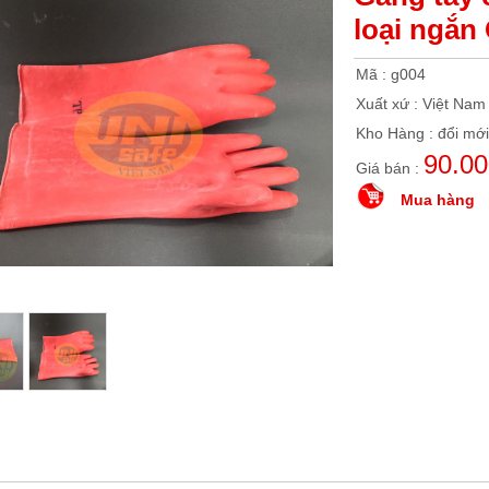
loại ngắn
Mã : g004
Xuất xứ : Việt Nam
Kho Hàng : đổi mới
90.0
Giá bán :
Mua hàng