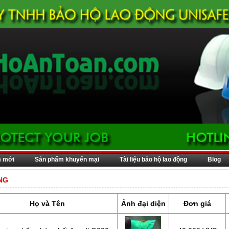
m mới
Sản phẩm khuyến mại
Tài liệu bảo hộ lao động
Blog
NG
Họ và Tên
Ảnh đại diện
Đơn giá