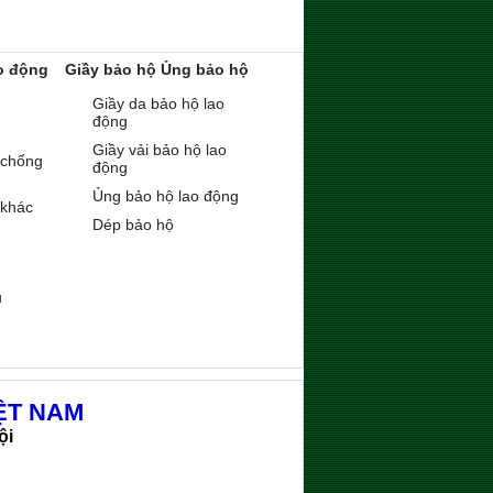
o động
Giầy bảo hộ Ủng bảo hộ
Giầy da bảo hộ lao
động
Giầy vải bảo hộ lao
 chống
động
Ủng bảo hộ lao động
 khác
Dép bảo hộ
ụ
ỆT NAM
ội