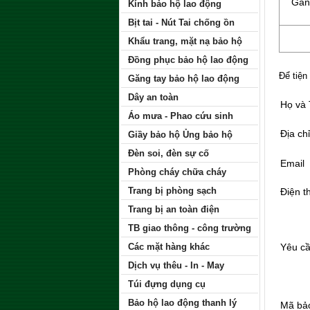
Găng
Kính bảo hộ lao động
Bịt tai - Nút Tai chống ồn
Khẩu trang, mặt nạ bảo hộ
Đồng phục bảo hộ lao động
Để tiện
Găng tay bảo hộ lao động
Dây an toàn
Họ và
Áo mưa - Phao cứu sinh
Địa chỉ
Giầy bảo hộ Ủng bảo hộ
Đèn soi, đèn sự cố
Email
Phòng cháy chữa cháy
Trang bị phòng sạch
Điện t
Trang bị an toàn điện
TB giao thông - công trường
Các mặt hàng khác
Yêu c
Dịch vụ thêu - In - May
Túi đựng dụng cụ
Bảo hộ lao động thanh lý
Mã bả