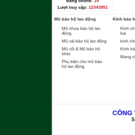
Đang online:
19
Lượt truy cập:
12343951
Mũ bảo hộ lao động
Kính bảo 
Mũ nhựa bảo hộ lao
Kính ch
động
loá
Mũ vải bảo hộ lao động
kính ch
Mũ cối & Mũ bảo hộ
Kính h
khác
Mạng c
Phụ kiện cho mũ bảo
hộ lao động
CÔNG 
S