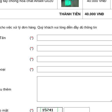
 tay chống hóa chất Ansell G020
40.000 VNĐ
THÀNH TIỀN
40.000 VNĐ
 cho việc xử lý đơn hàng. Quý khách vui lòng điền đầy đủ thông tin
 Tên
(
*
)
(
*
)
(
*
)
hoại
(
*
)
ầu thêm
o mật
(
*
)