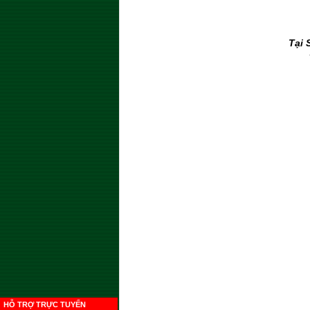
Tại 
HỖ TRỢ TRỰC TUYẾN