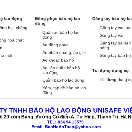
hộ lao động
Đồng phục bảo hộ lao
Găng tay bảo hộ la
động
ống bụi, chống
Găng tay cao su
Quần áo bảo hộ lao
Găng tay vải
động
ống hoá chất
Găng tay da hàn
Áo đồng phục
àn
nóng
Áo phản quang, áo gilê
he mặt
Găng tay bảo hộ
Áo khoác bảo hộ
Áo liền quần bảo hộ
Túi đựng dụng cụ
lao động
Túi đựng dụng c
Quần bảo hộ lao động
Yếm, tạp dề bảo hộ lao
động
TY TNHH BẢO HỘ LAO ĐỘNG UNISAFE VI
ố 20 xóm Bảng, đường Cổ điển A, Tứ Hiệp, Thanh Trì, Hà N
TEL:
034 94 13579
Email: BaoHoAnToan@yahoo.com
--------------------------------------------------