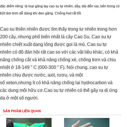
đặc điểm riêng: là loại găng tay cao su tự nhiên, dầy, dài đến vai, bên trong có
bột làm trơn dễ dàng khi đeo găng. Chống Axit rất tốt.
Cao su thiên nhiên
được tìm thấy
trong tự nhiên
trong
hơn
200
cây
, nhưng
phổ biến nhất là
cây
Cao Su
.
Cao su tự
nhiên
chiết xuất dạng lỏng
được gọi là
mủ
.
Cao su
tự
nhiên
có
độ đàn hồi
rất cao
so với
các
vật liệu
khác
,
có khả
năng chống cắt
và khả năng chống
xé
,
chống trơn và chịu
nhiệt ở
18-149
°
C
(
000-300
°
F).
Nói chung
,
cao su
tự
nhiên
chịu được
nước
, axit,
rượu
,
và
một
số
xeton
,
nhưng
ít
có
khả năng
chống lại
hydrocarbon
và
các dung môi
hữu
cơ
.
Cao su tự nhiên
có
thể
gây ra
dị
ứng
da
ở một số người
.
SẢN PHẨM LIÊN QUAN