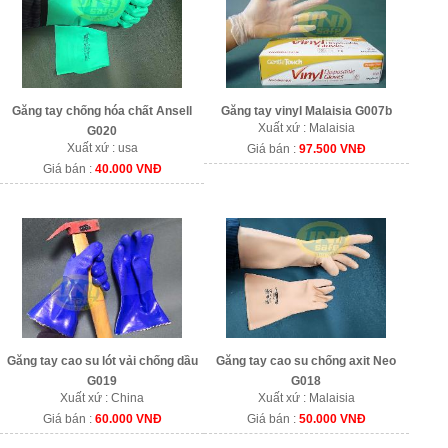
Găng tay chống hóa chất Ansell
Găng tay vinyl Malaisia G007b
Xuất xứ : Malaisia
G020
Xuất xứ : usa
Giá bán :
97.500 VNĐ
Giá bán :
40.000 VNĐ
Găng tay cao su lót vải chống dầu
Găng tay cao su chống axit Neo
G019
G018
Xuất xứ : China
Xuất xứ : Malaisia
Giá bán :
60.000 VNĐ
Giá bán :
50.000 VNĐ