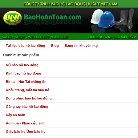
Tài liệu bảo hộ lao động
Blog
Bảng tin khuyến mại
Danh mục sản phẩm
Mũ bảo hộ lao động
Kính bảo hộ lao động
Bịt tai - Nút Tai chống ồn
Khẩu trang, mặt nạ bảo hộ
Đồng phục bảo hộ lao động
Găng tay bảo hộ lao động
Dây an toàn
Áo mưa - Phao cứu sinh
Giầy bảo hộ Ủng bảo hộ