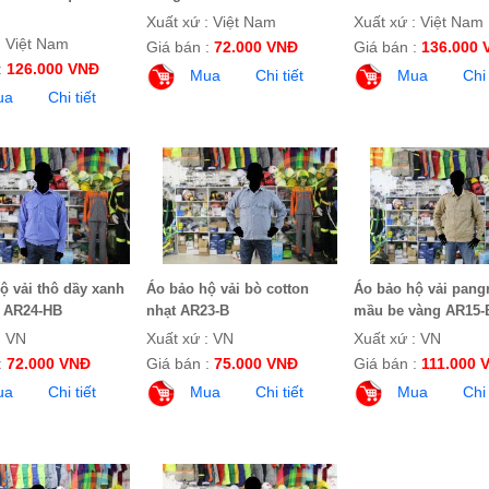
Xuất xứ : Việt Nam
Xuất xứ : Việt Nam
: Việt Nam
Giá bán :
72.000 VNĐ
Giá bán :
136.000 
:
126.000 VNĐ
Mua
Chi tiết
Mua
Chi 
ua
Chi tiết
ộ vải thô dầy xanh
Áo bảo hộ vải bò cotton
Áo bảo hộ vải pang
h AR24-HB
nhạt AR23-B
mầu be vàng AR15-
: VN
Xuất xứ : VN
Xuất xứ : VN
:
72.000 VNĐ
Giá bán :
75.000 VNĐ
Giá bán :
111.000 
ua
Chi tiết
Mua
Chi tiết
Mua
Chi 