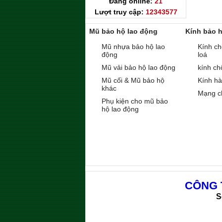
Đang online:
21
Lượt truy cập:
12343577
Mũ bảo hộ lao động
Kính bảo 
Mũ nhựa bảo hộ lao
Kính ch
động
loá
Mũ vải bảo hộ lao động
kính ch
Mũ cối & Mũ bảo hộ
Kính h
khác
Mạng c
Phụ kiện cho mũ bảo
hộ lao động
CÔNG 
S