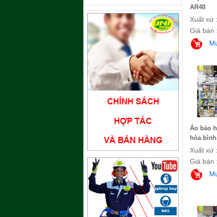
AR48
Xuất xứ 
Giá bán 
M
Áo bảo h
hòa bìn
Xuất xứ 
Giá bán 
M