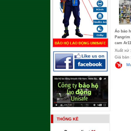
Áo bảo h
Pangrim
cam Ar11
Xuất xứ 
Giá bán 
M
THỐNG KÊ