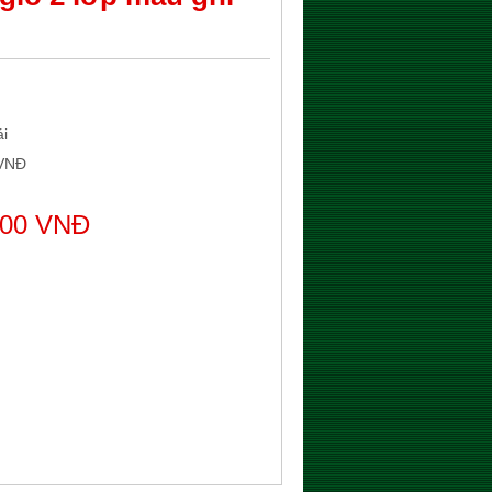
ái
 VNĐ
000 VNĐ