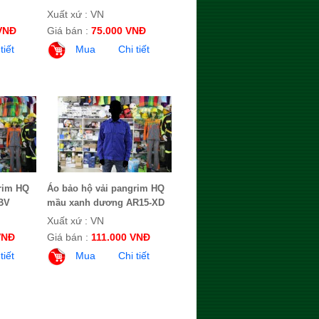
Xuất xứ : VN
VNĐ
Giá bán :
75.000 VNĐ
tiết
Mua
Chi tiết
rim HQ
Áo bảo hộ vải pangrim HQ
BV
mầu xanh dương AR15-XD
Xuất xứ : VN
VNĐ
Giá bán :
111.000 VNĐ
tiết
Mua
Chi tiết