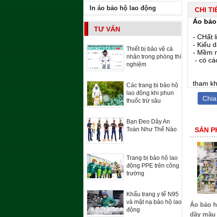
In áo bảo hộ lao động
CHI T
Áo bảo
TƯ VẤN
- CHất 
- Kiểu 
Thiết bị bảo vệ cá
- Mềm m
nhân trong phòng thí
- có cá
nghiệm
tham kh
Các trang bị bảo hộ
lao động khi phun
Chia
thuốc trừ sâu
Bạn Đeo Dây An
Toàn Như Thế Nào
SẢN P
Trang bị bảo hộ lao
động PPE trên công
trường
Khẩu trang y tế N95
và mặt nạ bảo hộ lao
Áo bảo h
động
dầy mầu 