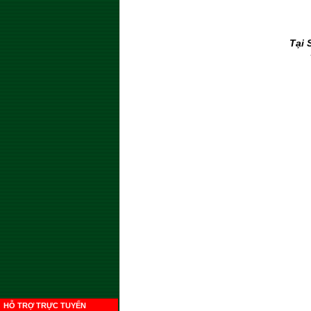
Tại 
HỖ TRỢ TRỰC TUYẾN