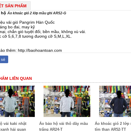
IẾT SẢN PHẨM
 hộ
Áo khoác gió 2 lớp mầu ghi AR52-G
liệu vải gió Pangrim Hàn Quốc
dáng bo đai, may kỹ
ại, chắn gió tuyệt đối, bền mầu, không xù vải.
c cỡ 5,6,7,8 tương đương cỡ S,M,L,XL.
ảo thêm: http://baohoantoan.com
 sẻ
HẨM LIÊN QUAN
ộ vải kaki nhật
Áo bảo hộ vải thô dầy mầu
Áo khoác gió 2 lớp
xanh hải quan
trắng AR24-T
tím than AR52-TT