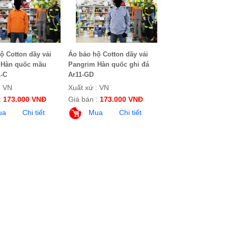
ộ Cotton dầy vải
Áo bảo hộ Cotton dầy vải
 Hàn quốc mầu
Pangrim Hàn quốc ghi đá
-C
Ar11-GD
: VN
Xuất xứ : VN
:
173.000 VNĐ
Giá bán :
173.000 VNĐ
ua
Chi tiết
Mua
Chi tiết