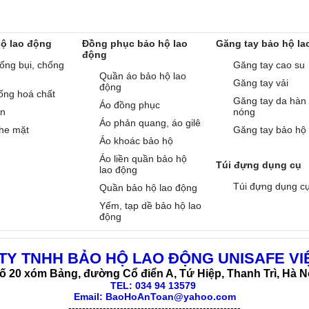
hộ lao động
Đồng phục bảo hộ lao
Găng tay bảo hộ la
động
ống bụi, chống
Găng tay cao su
Quần áo bảo hộ lao
Găng tay vải
động
ống hoá chất
Găng tay da hàn
Áo đồng phục
àn
nóng
Áo phản quang, áo gilê
he mặt
Găng tay bảo hộ
Áo khoác bảo hộ
Áo liền quần bảo hộ
Túi đựng dụng cụ
lao động
Túi đựng dụng c
Quần bảo hộ lao động
Yếm, tạp dề bảo hộ lao
động
TY TNHH BẢO HỘ LAO ĐỘNG UNISAFE VI
ố 20 xóm Bảng, đường Cổ điển A, Tứ Hiệp, Thanh Trì, Hà N
TEL:
034 94 13579
Email: BaoHoAnToan@yahoo.com
--------------------------------------------------