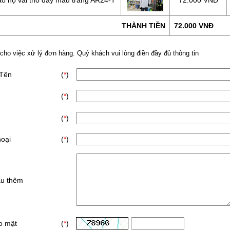
ảo hộ vải thô dầy mầu trắng AR24-T
72.000 VNĐ
THÀNH TIỀN
72.000 VNĐ
 cho việc xử lý đơn hàng. Quý khách vui lòng điền đầy đủ thông tin
 Tên
(
*
)
(
*
)
(
*
)
hoại
(
*
)
ầu thêm
o mật
(
*
)