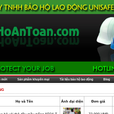
m mới
Sản phẩm khuyến mại
Tài liệu bảo hộ lao động
Blog
NG
Họ và Tên
Ảnh đại diện
Đơn giá