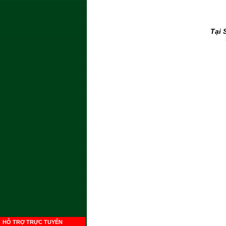
Tại 
HỖ TRỢ TRỰC TUYẾN