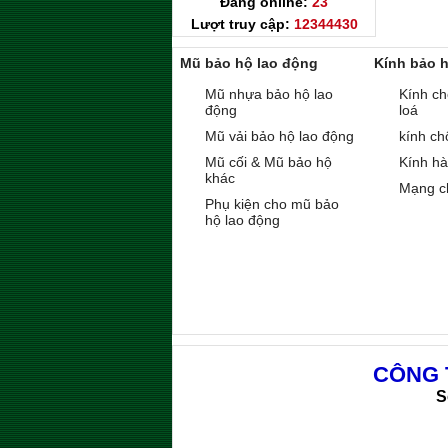
Đang online:
23
Lượt truy cập:
12344430
Mũ bảo hộ lao động
Kính bảo 
Mũ nhựa bảo hộ lao
Kính ch
động
loá
Mũ vải bảo hộ lao động
kính ch
Mũ cối & Mũ bảo hộ
Kính h
khác
Mạng c
Phụ kiện cho mũ bảo
hộ lao động
CÔNG 
S