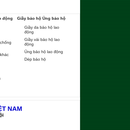
o động
Giầy bảo hộ Ủng bảo hộ
Giầy da bảo hộ lao
động
Giầy vải bảo hộ lao
 chống
động
Ủng bảo hộ lao động
 khác
Dép bảo hộ
ụ
ỆT NAM
ội