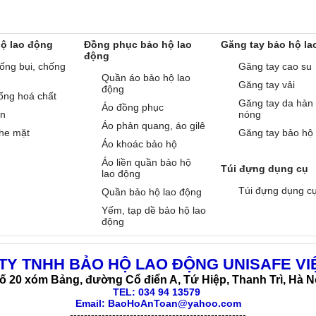
hộ lao động
Đồng phục bảo hộ lao
Găng tay bảo hộ la
động
ống bụi, chống
Găng tay cao su
Quần áo bảo hộ lao
Găng tay vải
động
ống hoá chất
Găng tay da hàn
Áo đồng phục
àn
nóng
Áo phản quang, áo gilê
he mặt
Găng tay bảo hộ
Áo khoác bảo hộ
Áo liền quần bảo hộ
Túi đựng dụng cụ
lao động
Túi đựng dụng c
Quần bảo hộ lao động
Yếm, tạp dề bảo hộ lao
động
TY TNHH BẢO HỘ LAO ĐỘNG UNISAFE VI
ố 20 xóm Bảng, đường Cổ điển A, Tứ Hiệp, Thanh Trì, Hà N
TEL:
034 94 13579
Email: BaoHoAnToan@yahoo.com
--------------------------------------------------