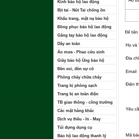
Áo b
Kính bảo hộ lao động
Bịt tai - Nút Tai chống ồn
Khẩu trang, mặt nạ bảo hộ
Đồng phục bảo hộ lao động
Để tiện
Găng tay bảo hộ lao động
Dây an toàn
Họ và
Áo mưa - Phao cứu sinh
Địa chỉ
Giầy bảo hộ Ủng bảo hộ
Đèn soi, đèn sự cố
Email
Phòng cháy chữa cháy
Điện t
Trang bị phòng sạch
Trang bị an toàn điện
TB giao thông - công trường
Yêu c
Các mặt hàng khác
Dịch vụ thêu - In - May
Túi đựng dụng cụ
Mã bả
Bảo hộ lao động thanh lý