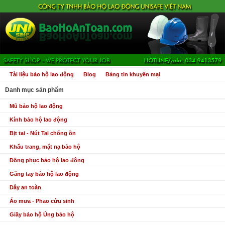
Tài liệu bảo hộ lao động
Blog
Bảng tin khuyến mại
Danh mục sản phẩm
Mũ bảo hộ lao động
Kính bảo hộ lao động
Bịt tai - Nút Tai chống ồn
Khẩu trang, mặt nạ bảo hộ
Đồng phục bảo hộ lao động
Găng tay bảo hộ lao động
Dây an toàn
Áo mưa - Phao cứu sinh
Giầy bảo hộ Ủng bảo hộ