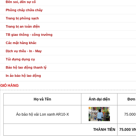
Đèn soi, đèn sự cố
Phòng cháy chữa cháy
Trang bị phòng sạch
Trang bị an toàn điện
TB giao thông - công trường
Các mặt hàng khác
Dịch vụ thêu - In - May
Túi đựng dụng cụ
Bảo hộ lao động thanh lý
In áo bảo hộ lao động
GIỎ HÀNG
Họ và Tên
Ảnh đại diện
Đơn 
Áo bảo hộ vải Lon xanh AR10-X
75.00
THÀNH TIỀN
75.000 V