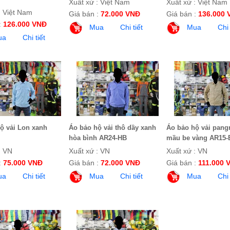
Xuất xứ : Việt Nam
Xuất xứ : Việt Nam
: Việt Nam
Giá bán :
72.000 VNĐ
Giá bán :
136.000 
:
126.000 VNĐ
Mua
Chi tiết
Mua
Chi 
ua
Chi tiết
ộ vải Lon xanh
Áo bảo hộ vải thô dầy xanh
Áo bảo hộ vải pang
hòa bình AR24-HB
mầu be vàng AR15-
: VN
Xuất xứ : VN
Xuất xứ : VN
:
75.000 VNĐ
Giá bán :
72.000 VNĐ
Giá bán :
111.000 
ua
Chi tiết
Mua
Chi tiết
Mua
Chi 