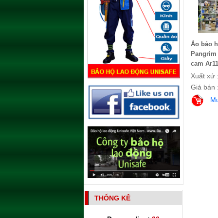
Áo bảo h
Pangrim
cam Ar11
Xuất xứ 
Giá bán 
M
THỐNG KÊ