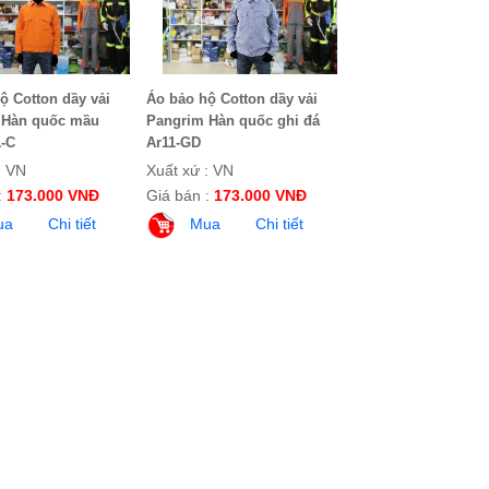
ộ Cotton dầy vải
Áo bảo hộ Cotton dầy vải
 Hàn quốc mầu
Pangrim Hàn quốc ghi đá
-C
Ar11-GD
: VN
Xuất xứ : VN
:
173.000 VNĐ
Giá bán :
173.000 VNĐ
ua
Chi tiết
Mua
Chi tiết