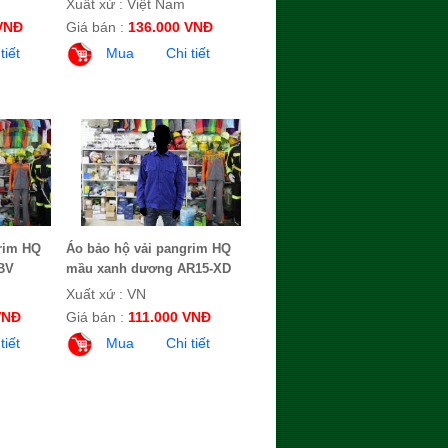
Xuất xứ : Việt Nam
VNĐ
Giá bán :
136.000 VNĐ
tiết
Mua
Chi tiết
rim HQ
Áo bảo hộ vải pangrim HQ
BV
mầu xanh dương AR15-XD
Xuất xứ : VN
VNĐ
Giá bán :
111.000 VNĐ
tiết
Mua
Chi tiết