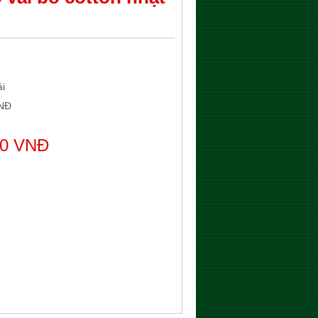
ái
VNĐ
00 VNĐ