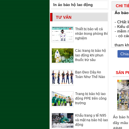
In áo bảo hộ lao động
CHI T
Áo bảo
TƯ VẤN
- CHất 
- Kiểu 
Thiết bị bảo vệ cá
- mềm m
nhân trong phòng thí
- có cá
nghiệm
tham kh
Các trang bị bảo hộ
Chia
lao động khi phun
thuốc trừ sâu
Bạn Đeo Dây An
SẢN P
Toàn Như Thế Nào
Trang bị bảo hộ lao
động PPE trên công
trường
Khẩu trang y tế N95
Áo bảo h
và mặt nạ bảo hộ lao
dầy mầu 
động
AR48