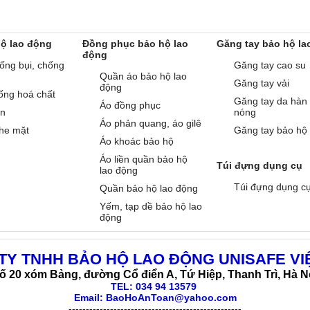
hộ lao động
Đồng phục bảo hộ lao
Găng tay bảo hộ la
động
ống bụi, chống
Găng tay cao su
Quần áo bảo hộ lao
Găng tay vải
động
ống hoá chất
Găng tay da hàn
Áo đồng phục
àn
nóng
Áo phản quang, áo gilê
he mặt
Găng tay bảo hộ
Áo khoác bảo hộ
Áo liền quần bảo hộ
Túi đựng dụng cụ
lao động
Túi đựng dụng c
Quần bảo hộ lao động
Yếm, tạp dề bảo hộ lao
động
TY TNHH BẢO HỘ LAO ĐỘNG UNISAFE VI
ố 20 xóm Bảng, đường Cổ điển A, Tứ Hiệp, Thanh Trì, Hà N
TEL:
034 94 13579
Email: BaoHoAnToan@yahoo.com
--------------------------------------------------