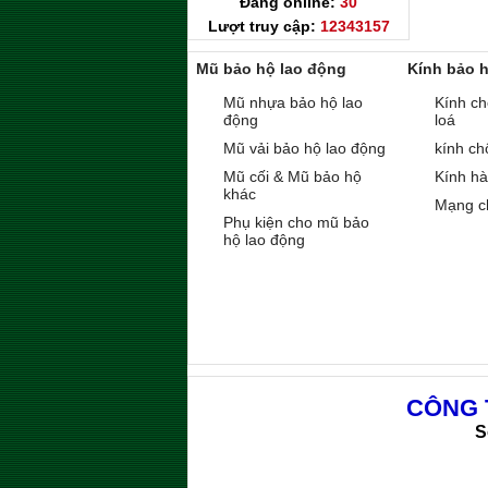
Đang online:
30
Lượt truy cập:
12343157
Mũ bảo hộ lao động
Kính bảo 
Mũ nhựa bảo hộ lao
Kính ch
động
loá
Mũ vải bảo hộ lao động
kính ch
Mũ cối & Mũ bảo hộ
Kính h
khác
Mạng c
Phụ kiện cho mũ bảo
hộ lao động
CÔNG 
S