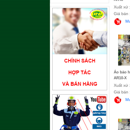
Xuất xứ 
Giá bán 
M
Áo bảo h
AR10-X
Xuất xứ 
Giá bán 
M