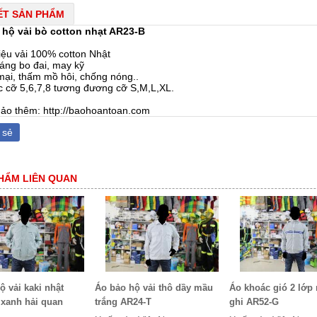
IẾT SẢN PHẨM
 hộ
vải bò cotton nhạt AR23-B
liệu vải 100% cotton Nhật
dáng bo đai, may kỹ
ại, thấm mồ hôi, chống nóng..
c cỡ 5,6,7,8 tương đương cỡ S,M,L,XL.
ảo thêm: http://baohoantoan.com
 sẻ
HẨM LIÊN QUAN
ộ vải kaki nhật
Áo bảo hộ vải thô dầy mầu
Áo khoác gió 2 lớp
xanh hải quan
trắng AR24-T
ghi AR52-G