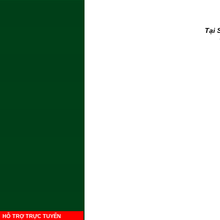
Tại 
HỖ TRỢ TRỰC TUYẾN