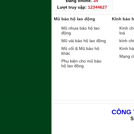
Đang online:
34
Lượt truy cập:
12344627
Mũ bảo hộ lao động
Kính bảo 
Mũ nhựa bảo hộ lao
Kính ch
động
loá
Mũ vải bảo hộ lao động
kính ch
Mũ cối & Mũ bảo hộ
Kính h
khác
Mạng c
Phụ kiện cho mũ bảo
hộ lao động
CÔNG 
S