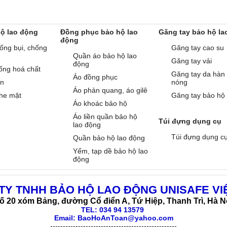
hộ lao động
Đồng phục bảo hộ lao
Găng tay bảo hộ la
động
ống bụi, chống
Găng tay cao su
Quần áo bảo hộ lao
Găng tay vải
động
ống hoá chất
Găng tay da hàn
Áo đồng phục
àn
nóng
Áo phản quang, áo gilê
he mặt
Găng tay bảo hộ
Áo khoác bảo hộ
Áo liền quần bảo hộ
Túi đựng dụng cụ
lao động
Túi đựng dụng c
Quần bảo hộ lao động
Yếm, tạp dề bảo hộ lao
động
TY TNHH BẢO HỘ LAO ĐỘNG UNISAFE VI
ố 20 xóm Bảng, đường Cổ điển A, Tứ Hiệp, Thanh Trì, Hà N
TEL:
034 94 13579
Email: BaoHoAnToan@yahoo.com
--------------------------------------------------