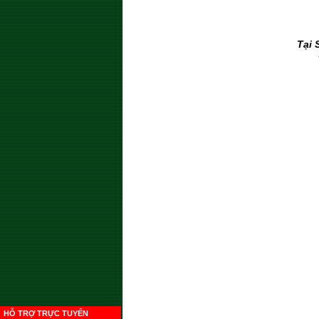
Tại 
HỖ TRỢ TRỰC TUYẾN