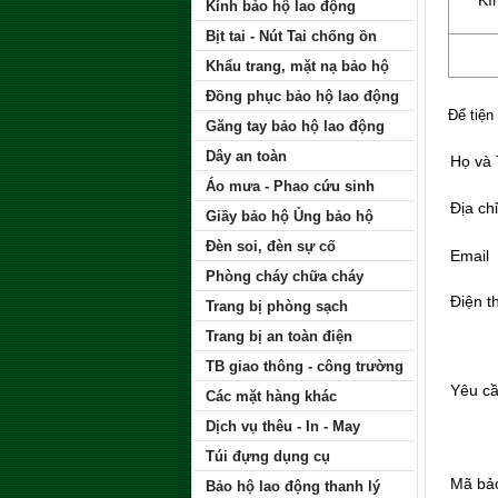
Kí
Kính bảo hộ lao động
Bịt tai - Nút Tai chống ồn
Khẩu trang, mặt nạ bảo hộ
Đồng phục bảo hộ lao động
Để tiện
Găng tay bảo hộ lao động
Dây an toàn
Họ và
Áo mưa - Phao cứu sinh
Địa chỉ
Giầy bảo hộ Ủng bảo hộ
Đèn soi, đèn sự cố
Email
Phòng cháy chữa cháy
Điện t
Trang bị phòng sạch
Trang bị an toàn điện
TB giao thông - công trường
Yêu c
Các mặt hàng khác
Dịch vụ thêu - In - May
Túi đựng dụng cụ
Mã bả
Bảo hộ lao động thanh lý