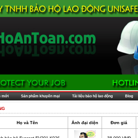
m mới
Sản phẩm khuyến mại
Tài liệu bảo hộ lao động
Blog
NG
Họ và Tên
Ảnh đại diện
Đơn giá