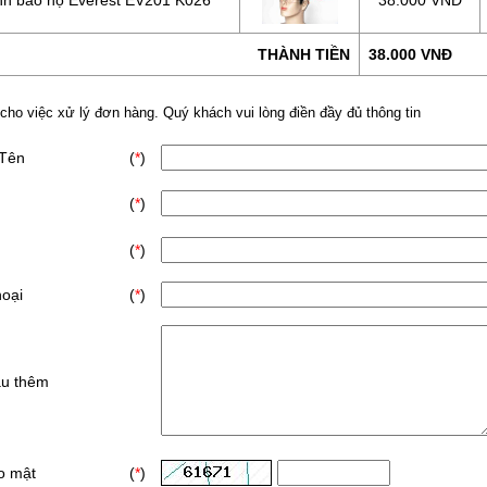
nh bảo hộ Everest EV201 K026
38.000 VNĐ
THÀNH TIỀN
38.000 VNĐ
 cho việc xử lý đơn hàng. Quý khách vui lòng điền đầy đủ thông tin
 Tên
(
*
)
(
*
)
(
*
)
hoại
(
*
)
ầu thêm
o mật
(
*
)