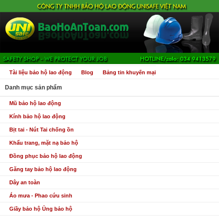
Tài liệu bảo hộ lao động
Blog
Bảng tin khuyến mại
Danh mục sản phẩm
Mũ bảo hộ lao động
Kính bảo hộ lao động
Bịt tai - Nút Tai chống ồn
Khẩu trang, mặt nạ bảo hộ
Đồng phục bảo hộ lao động
Găng tay bảo hộ lao động
Dây an toàn
Áo mưa - Phao cứu sinh
Giầy bảo hộ Ủng bảo hộ