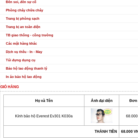
Đèn soi, đèn sự cố
Phòng cháy chữa cháy
Trang bị phòng sạch
Trang bị an toàn điện
TB giao thông - công trường
Các mặt hàng khác
Dịch vụ thêu - In - May
Túi đựng dụng cụ
Bảo hộ lao động thanh lý
In áo bảo hộ lao động
GIỎ HÀNG
Họ và Tên
Ảnh đại diện
Đơn 
Kính bảo hộ Everest Ev301 K030a
68.00
THÀNH TIỀN
68.000 V