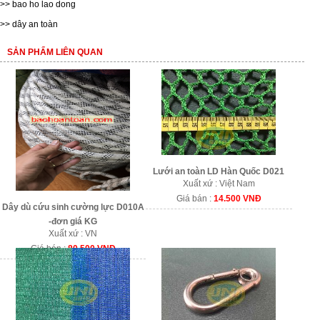
>>
bao ho lao dong
>>
dây an toàn
SẢN PHẨM LIÊN QUAN
Lưới an toàn LD Hàn Quốc D021
Xuất xứ : Việt Nam
Giá bán :
14.500 VNĐ
Dây dù cứu sinh cường lực D010A
-đơn giá KG
Xuất xứ : VN
Giá bán :
80.500 VNĐ