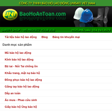
Tài liệu bảo hộ lao động
Blog
Bảng tin khuyến mại
Danh mục sản phẩm
Mũ bảo hộ lao động
Kính bảo hộ lao động
Bịt tai - Nút Tai chống ồn
Khẩu trang, mặt nạ bảo hộ
Đồng phục bảo hộ lao động
Găng tay bảo hộ lao động
Dây an toàn
Áo mưa - Phao cứu sinh
Giầy bảo hộ Ủng bảo hộ