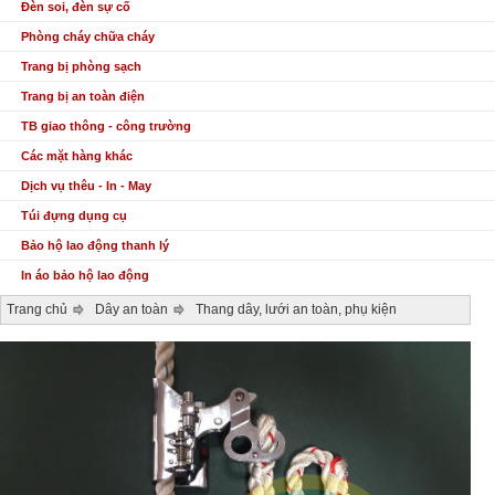
Đèn soi, đèn sự cố
Phòng cháy chữa cháy
Trang bị phòng sạch
Trang bị an toàn điện
TB giao thông - công trường
Các mặt hàng khác
Dịch vụ thêu - In - May
Túi đựng dụng cụ
Bảo hộ lao động thanh lý
In áo bảo hộ lao động
Trang chủ
Dây an toàn
Thang dây, lưới an toàn, phụ kiện