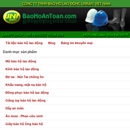
Tài liệu bảo hộ lao động
Blog
Bảng tin khuyến mại
Danh mục sản phẩm
Mũ bảo hộ lao động
Kính bảo hộ lao động
Bịt tai - Nút Tai chống ồn
Khẩu trang, mặt nạ bảo hộ
Đồng phục bảo hộ lao động
Găng tay bảo hộ lao động
Dây an toàn
Áo mưa - Phao cứu sinh
Giầy bảo hộ Ủng bảo hộ