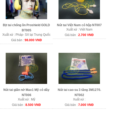
Bịt tai chống ồn Proshield GOLD
Nút tai Việt Nam có hộp NT007
Xuất xứ : Việt Nam
BT005
Xuất xứ : Pháp- SX tại Trung Quốc
Giá bán :
2.700 VNĐ
Giá bán :
98.000 VNĐ
Nút tai giãn nở Max1 Mỹ có dây
Nút tai cao su 3 tầng 3M1270.
NT006
NT002
Xuất xứ : Mỹ
Xuất xứ :
Giá bán :
8.500 VNĐ
Giá bán :
7.000 VNĐ