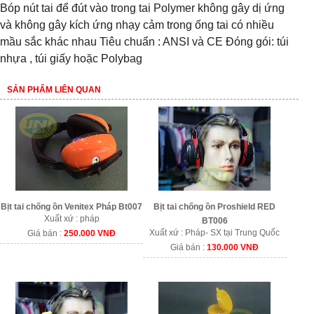
Bóp nút tai để đút vào trong tai Polymer không gây dị ứng 
và không gây kích ứng nhạy cảm trong ống tai có nhiều 
mầu sắc khác nhau Tiêu chuẩn : ANSI và CE Đóng gói: túi 
nhựa , túi giấy hoặc Polybag
SẢN PHẨM LIÊN QUAN
Bịt tai chống ồn Venitex Pháp Bt007
Bịt tai chống ồn Proshield RED
Xuất xứ : pháp
BT006
Xuất xứ : Pháp- SX tại Trung Quốc
Giá bán :
250.000 VNĐ
Giá bán :
130.000 VNĐ