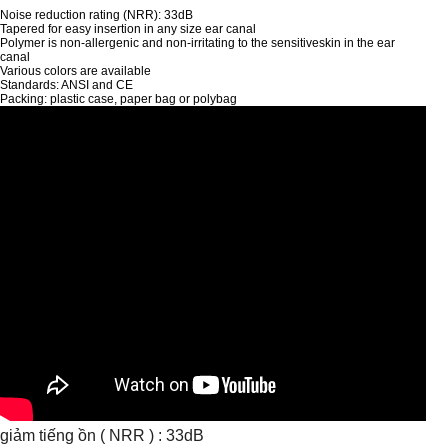
Noise reduction rating (NRR): 33dB
Tapered for easy insertion in any size ear canal
Polymer is non-allergenic and non-irritating to the sensitiveskin in the ear
canal
Various colors are available
Standards: ANSI and CE
Packing: plastic case, paper bag or polybag
giảm tiếng ồn ( NRR ) : 33dB