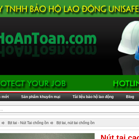
m mới
Sản phẩm khuyến mại
Tài liệu bảo hộ lao động
Blog
Bịt tai - Nút Tai chống ồn
Bịt tai, nút tai chống ồn
Nút tai ca