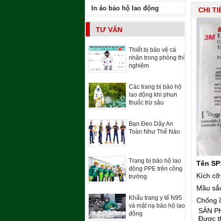
In áo bảo hộ lao động
CHI T
TƯ VẤN
Thiết bị bảo vệ cá
nhân trong phòng thí
nghiệm
Các trang bị bảo hộ
lao động khi phun
thuốc trừ sâu
Bạn Đeo Dây An
Toàn Như Thế Nào
Trang bị bảo hộ lao
Tên SP:
động PPE trên công
Kích cỡ
trường
Mầu sắ
Khẩu trang y tế N95
Chống ồ
và mặt nạ bảo hộ lao
SẢN PHẨ
động
Được th