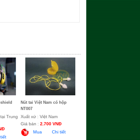
oshield
Nút tai Việt Nam có hộp
NT007
tại Trung
Xuất xứ : Việt Nam
Giá bán :
2.700 VNĐ
NĐ
Mua
Chi tiết
tiết