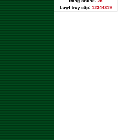
Đang online:
25
Lượt truy cập:
12344319