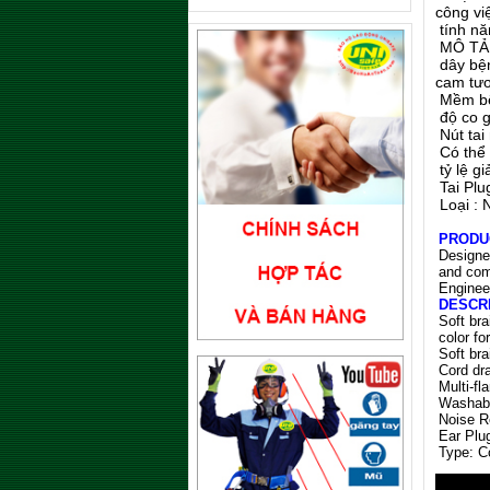
công vi
tính nă
MÔ TẢ 
dây bệ
cam tươ
Mềm bệ
độ co 
Nút tai
Có thể 
tỷ lệ g
Tai Pl
Loại : 
PRODU
Designed
and com
Enginee
DESCR
Soft bra
color for
Soft bra
Cord dra
Multi-fl
Washab
Noise R
Ear Plug
Type: C