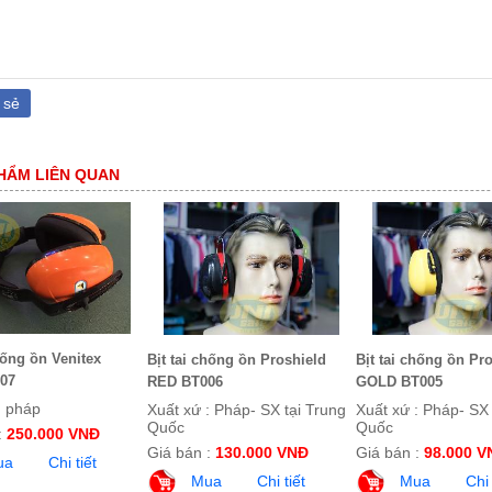
 sẻ
HẨM LIÊN QUAN
hống ồn Venitex
Bịt tai chống ồn Proshield
Bịt tai chống ồn Pr
07
RED BT006
GOLD BT005
: pháp
Xuất xứ : Pháp- SX tại Trung
Xuất xứ : Pháp- SX 
Quốc
Quốc
:
250.000 VNĐ
Giá bán :
130.000 VNĐ
Giá bán :
98.000 V
ua
Chi tiết
Mua
Chi tiết
Mua
Chi 