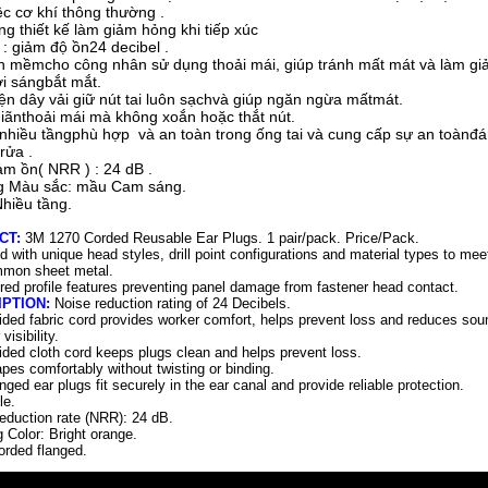
ệc cơ khí thông thường .
ng thiết kế làm giảm hỏng khi tiếp xúc
: giảm độ ồn24 decibel .
n mềmcho công nhân sử dụng thoải mái, giúp tránh mất mát và làm gi
i sángbắt mắt.
n dây vải giữ nút tai luôn sạchvà giúp ngăn ngừa mấtmát.
giãnthoải mái mà không xoắn hoặc thắt nút.
 nhiều tầngphù hợp và an toàn trong ống tai và cung cấp sự an toànđán
rửa .
iảm ồn( NRR ) : 24 dB .
ug Màu sắc: mầu Cam sáng.
Nhiều tầng.
CT:
3M 1270 Corded Reusable Ear Plugs. 1 pair/pack. Price/Pack.
 with unique head styles, drill point configurations and material types to me
mon sheet metal.
red profile features preventing panel damage from fastener head contact.
IPTION:
Noise reduction rating of 24 Decibels.
ided fabric cord provides worker comfort, helps prevent loss and reduces soun
 visibility.
ided cloth cord keeps plugs clean and helps prevent loss.
pes comfortably without twisting or binding.
anged ear plugs fit securely in the ear canal and provide reliable protection.
le.
eduction rate (NRR): 24 dB.
 Color: Bright orange.
orded flanged.