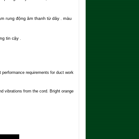
ảm rung động âm thanh từ dây . màu
g tin cậy .
et performance requirements for duct work
d vibrations from the cord. Bright orange