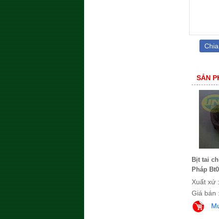
Chia
SẢN P
Bịt tai c
Pháp Bt0
Xuất xứ 
Giá bán 
M