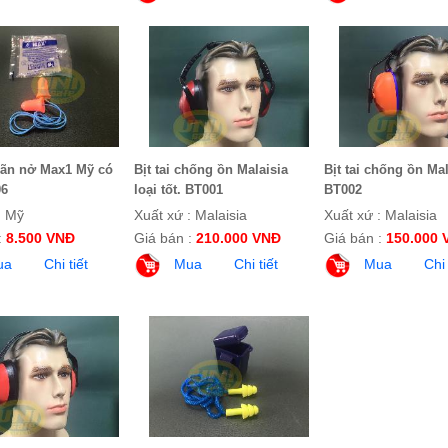
giãn nở Max1 Mỹ có
Bịt tai chống ồn Malaisia
Bịt tai chống ồn Mal
06
loại tốt. BT001
BT002
: Mỹ
Xuất xứ : Malaisia
Xuất xứ : Malaisia
:
8.500 VNĐ
Giá bán :
210.000 VNĐ
Giá bán :
150.000 
ua
Chi tiết
Mua
Chi tiết
Mua
Chi 