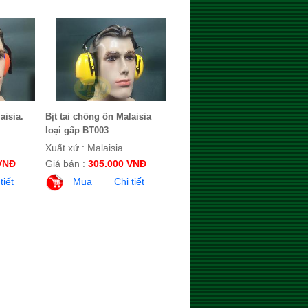
aisia.
Bịt tai chống ồn Malaisia
loại gấp BT003
Xuất xứ : Malaisia
VNĐ
Giá bán :
305.000 VNĐ
tiết
Mua
Chi tiết