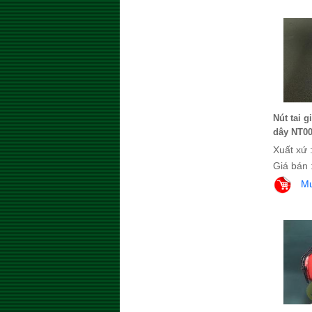
Nút tai 
dây NT0
Xuất xứ 
Giá bán 
M