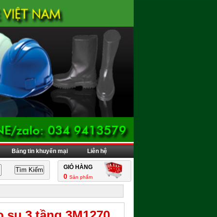
Bảng tin khuyến mại
Liên hệ
GIỎ HÀNG
0
Sản phẩm
o su 3 tầng 3M1270.