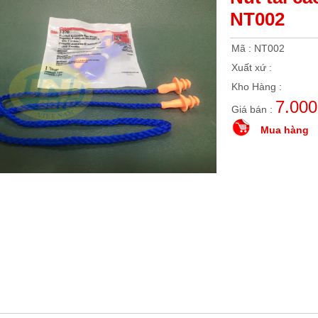
NT002
Mã : NT002
Xuất xứ :
Kho Hàng :
7.00
Giá bán :
Mua hàng