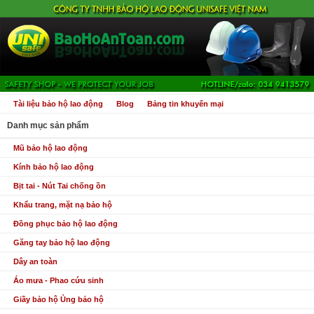
Tài liệu bảo hộ lao động
Blog
Bảng tin khuyến mại
Danh mục sản phẩm
Mũ bảo hộ lao động
Kính bảo hộ lao động
Bịt tai - Nút Tai chống ồn
Khẩu trang, mặt nạ bảo hộ
Đồng phục bảo hộ lao động
Găng tay bảo hộ lao động
Dây an toàn
Áo mưa - Phao cứu sinh
Giầy bảo hộ Ủng bảo hộ