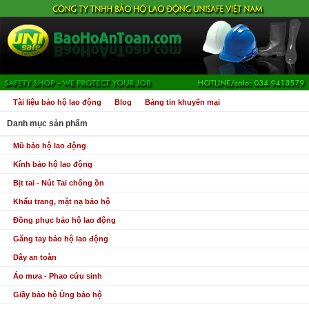
Tài liệu bảo hộ lao động
Blog
Bảng tin khuyến mại
Danh mục sản phẩm
Mũ bảo hộ lao động
Kính bảo hộ lao động
Bịt tai - Nút Tai chống ồn
Khẩu trang, mặt nạ bảo hộ
Đồng phục bảo hộ lao động
Găng tay bảo hộ lao động
Dây an toàn
Áo mưa - Phao cứu sinh
Giầy bảo hộ Ủng bảo hộ