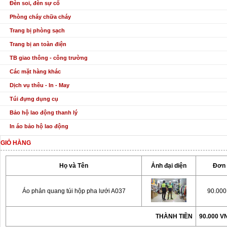
Đèn soi, đèn sự cố
Phòng cháy chữa cháy
Trang bị phòng sạch
Trang bị an toàn điện
TB giao thông - công trường
Các mặt hàng khác
Dịch vụ thêu - In - May
Túi đựng dụng cụ
Bảo hộ lao động thanh lý
In áo bảo hộ lao động
GIỎ HÀNG
Họ và Tên
Ảnh đại diện
Đơn 
Áo phản quang túi hộp pha lưới A037
90.00
THÀNH TIỀN
90.000 V