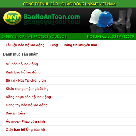
Tài liệu bảo hộ lao động
Blog
Bảng tin khuyến mại
Danh mục sản phẩm
Mũ bảo hộ lao động
Kính bảo hộ lao động
Bịt tai - Nút Tai chống ồn
Khẩu trang, mặt nạ bảo hộ
Đồng phục bảo hộ lao động
Găng tay bảo hộ lao động
Dây an toàn
Áo mưa - Phao cứu sinh
Giầy bảo hộ Ủng bảo hộ