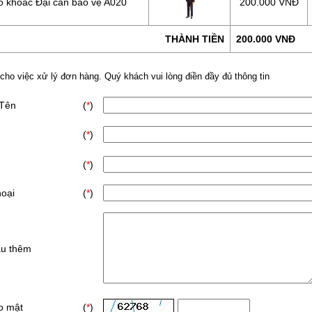
o khoác Đại cán bảo vệ A020
200.000 VNĐ
THÀNH TIỀN
200.000 VNĐ
 cho việc xử lý đơn hàng. Quý khách vui lòng điền đầy đủ thông tin
 Tên
(
*
)
(
*
)
(
*
)
hoại
(
*
)
ầu thêm
o mật
(
*
)