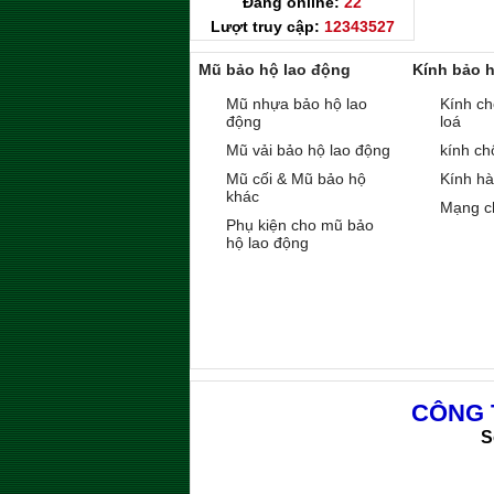
Đang online:
22
Lượt truy cập:
12343527
Mũ bảo hộ lao động
Kính bảo 
Mũ nhựa bảo hộ lao
Kính ch
động
loá
Mũ vải bảo hộ lao động
kính ch
Mũ cối & Mũ bảo hộ
Kính h
khác
Mạng c
Phụ kiện cho mũ bảo
hộ lao động
CÔNG 
S