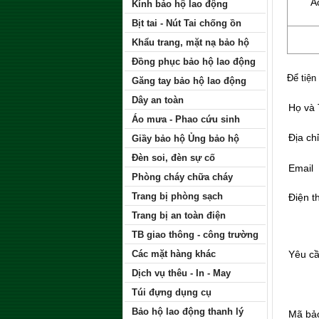
Á
Kính bảo hộ lao động
Bịt tai - Nút Tai chống ồn
Khẩu trang, mặt nạ bảo hộ
Đồng phục bảo hộ lao động
Để tiện
Găng tay bảo hộ lao động
Dây an toàn
Họ và
Áo mưa - Phao cứu sinh
Địa chỉ
Giầy bảo hộ Ủng bảo hộ
Đèn soi, đèn sự cố
Email
Phòng cháy chữa cháy
Trang bị phòng sạch
Điện t
Trang bị an toàn điện
TB giao thông - công trường
Các mặt hàng khác
Yêu c
Dịch vụ thêu - In - May
Túi đựng dụng cụ
Bảo hộ lao động thanh lý
Mã bả