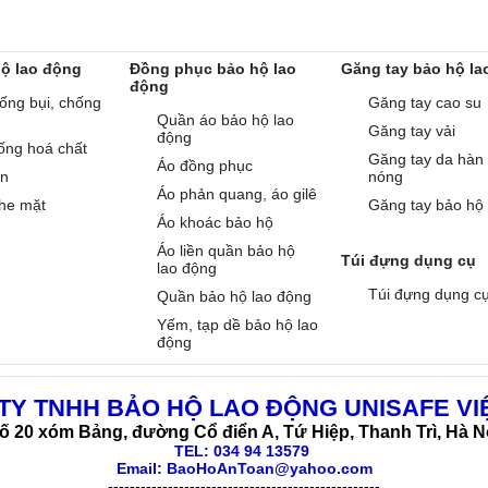
hộ lao động
Đồng phục bảo hộ lao
Găng tay bảo hộ la
động
ống bụi, chống
Găng tay cao su
Quần áo bảo hộ lao
Găng tay vải
động
ống hoá chất
Găng tay da hàn
Áo đồng phục
àn
nóng
Áo phản quang, áo gilê
he mặt
Găng tay bảo hộ
Áo khoác bảo hộ
Áo liền quần bảo hộ
Túi đựng dụng cụ
lao động
Túi đựng dụng c
Quần bảo hộ lao động
Yếm, tạp dề bảo hộ lao
động
TY TNHH BẢO HỘ LAO ĐỘNG UNISAFE VI
ố 20 xóm Bảng, đường Cổ điển A, Tứ Hiệp, Thanh Trì, Hà N
TEL:
034 94 13579
Email: BaoHoAnToan@yahoo.com
--------------------------------------------------