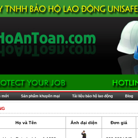
m mới
Sản phẩm khuyến mại
Tài liệu bảo hộ lao động
Blog
NG
Họ và Tên
Ảnh đại diện
Đơn giá