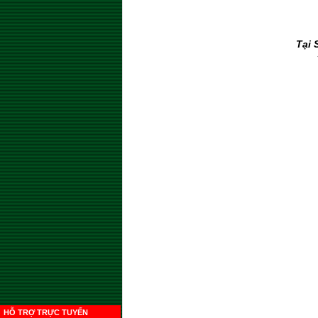
Tại 
HỖ TRỢ TRỰC TUYẾN