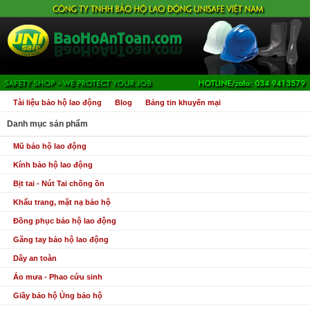
Tài liệu bảo hộ lao động
Blog
Bảng tin khuyến mại
Danh mục sản phẩm
Mũ bảo hộ lao động
Kính bảo hộ lao động
Bịt tai - Nút Tai chống ồn
Khẩu trang, mặt nạ bảo hộ
Đồng phục bảo hộ lao động
Găng tay bảo hộ lao động
Dây an toàn
Áo mưa - Phao cứu sinh
Giầy bảo hộ Ủng bảo hộ