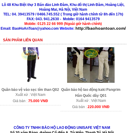
Lô 48 Khu Biệt thự 3 Bán đảo Linh Đàm, Khu đô thị Linh Đàm, Hoàng Liệt,
Hoàng Mai, Hà Nội, Việt Nam
TEL: 04. 39413579 / 0466.745.552 ( Trong giờ hành chính từ 8h đến 17h)
FAX: 043. 941.2630 - Mobile: 0164 9413579
Mobile: 0125 22 66 999 (Ngoài giờ hành chính)
http://baohoantoan.com/
Email: BaoHoAnToan@yahoo.com
Website:
SẢN PHẨM LIÊN QUAN
Quần bảo hộ lao động kaki Pangrim
Quần bảo vệ vảo sẹc tím than Q02
Xuất xứ : Việt Nam
Hàn Quốc dầy Q01
Xuất xứ : Việt Nam
Giá bán :
75.000 VNĐ
Giá bán :
220.000 VNĐ
CÔNG TY TNHH BẢO HỘ LAO ĐỘNG UNISAFE VIỆT NAM
Số 20 xóm Bảng, đường Cổ điển A, Tứ Hiệp, Thanh Trì, Hà Nội