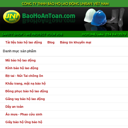
Tài liệu bảo hộ lao động
Blog
Bảng tin khuyến mại
Danh mục sản phẩm
Mũ bảo hộ lao động
Kính bảo hộ lao động
Bịt tai - Nút Tai chống ồn
Khẩu trang, mặt nạ bảo hộ
Đồng phục bảo hộ lao động
Găng tay bảo hộ lao động
Dây an toàn
Áo mưa - Phao cứu sinh
Giầy bảo hộ Ủng bảo hộ