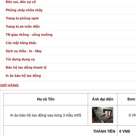
Đèn soi, đèn sự cố
Phòng cháy chữa cháy
Trang bị phòng sạch
Trang bị an toàn điện
TB giao thông - công trường
Các mặt hàng khác
Dịch vụ thêu - In - May
Túi đựng dụng cụ
Bảo hộ lao động thanh lý
In áo bảo hộ lao động
GIỎ HÀNG
Họ và Tên
Ảnh đại diện
Đơn 
In áo bảo hộ lao động sau lưng 3 mầu in05
0 V
THÀNH TIỀN
0 VNĐ