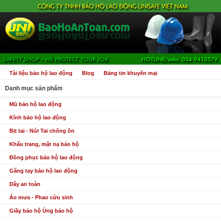
Tài liệu bảo hộ lao động
Blog
Bảng tin khuyến mại
Danh mục sản phẩm
Mũ bảo hộ lao động
Kính bảo hộ lao động
Bịt tai - Nút Tai chống ồn
Khẩu trang, mặt nạ bảo hộ
Đồng phục bảo hộ lao động
Găng tay bảo hộ lao động
Dây an toàn
Áo mưa - Phao cứu sinh
Giầy bảo hộ Ủng bảo hộ